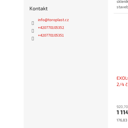
sklení
staveb
Kontakt
info
@
toroplast.cz
+420770105352
+420770105351
EXOL
2/4 č
920,70
1 11
Měrná
176,83
cena: