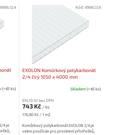
4906/214
Kód:
4906/216
bonát
EXOLON Komůrkový polykarbonát
2/4 čirý 1050 x 4000 mm
m
(>45 ks)
Skladem
(>45 ks)
614,10 Kč bez DPH
743 Kč
/ ks
Měrná
176,90 Kč / 1 m2
cena:
/4 je
Komůrkový polykarbonát EXOLON 2/4 je
řešků,
velmi používán pro prosklení přístřešků,