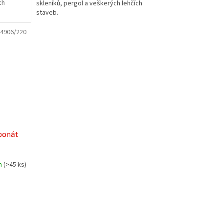
ch
skleníků, pergol a veškerých lehčích
staveb.
4906/220
bonát
m
(>45 ks)