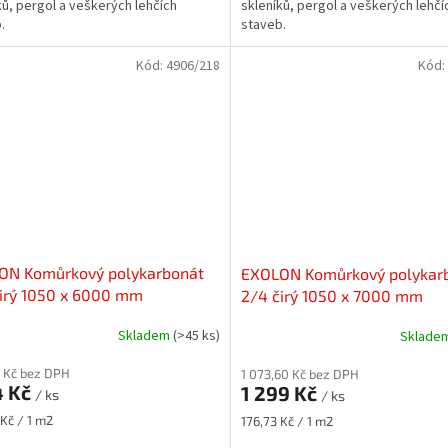
ků, pergol a veškerých lehčích
skleníků, pergol a veškerých lehčí
.
staveb.
Kód:
4906/218
Kód:
ON Komůrkový polykarbonát
EXOLON Komůrkový polykar
irý 1050 x 6000 mm
2/4 čirý 1050 x 7000 mm
Skladem
(>45 ks)
Sklade
 Kč bez DPH
1 073,60 Kč bez DPH
4 Kč
1 299 Kč
/ ks
/ ks
Měrná
 Kč / 1 m2
176,73 Kč / 1 m2
cena: