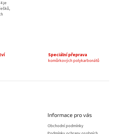
4 je
řešků,
ch
tví
Speciální přeprava
komůrkových polykarbonátů
Informace pro vás
Obchodní podmínky
Podmínky ochrany osobních