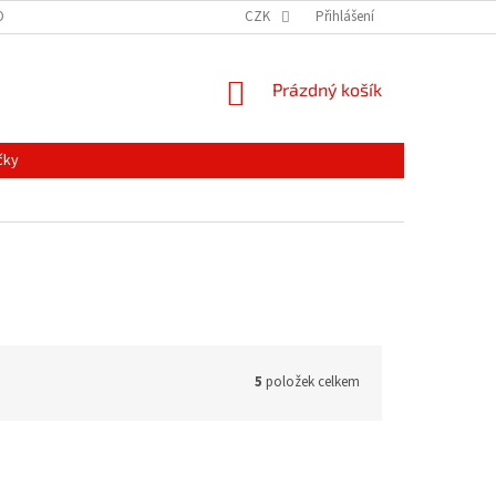
ONTAKTY
MAPA SERVERU
NOVINKY
CZK
Přihlášení
NÁKUPNÍ
Prázdný košík
KOŠÍK
čky
5
položek celkem