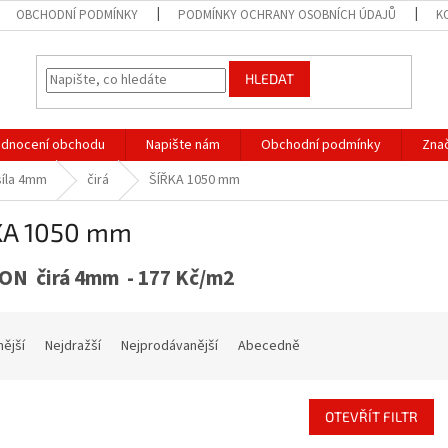
OBCHODNÍ PODMÍNKY
PODMÍNKY OCHRANY OSOBNÍCH ÚDAJŮ
K
HLEDAT
dnocení obchodu
Napište nám
Obchodní podmínky
Zna
síla 4mm
čirá
ŠÍŘKA 1050 mm
KA 1050 mm
ON čirá 4mm - 177 Kč/m2
nější
Nejdražší
Nejprodávanější
Abecedně
OTEVŘÍT FILTR