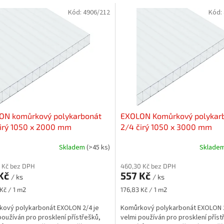
Kód:
4906/212
Kód:
ON komůrkový polykarbonát
EXOLON Komůrkový polykar
irý 1050 x 2000 mm
2/4 čirý 1050 x 3000 mm
Skladem
(>45 ks)
Sklade
 Kč bez DPH
460,30 Kč bez DPH
 Kč
557 Kč
/ ks
/ ks
Měrná
 Kč / 1 m2
176,83 Kč / 1 m2
cena:
ový polykarbonát EXOLON 2/4 je
Komůrkový polykarbonát EXOLON 2
používán pro prosklení přístřešků,
velmi používán pro prosklení příst