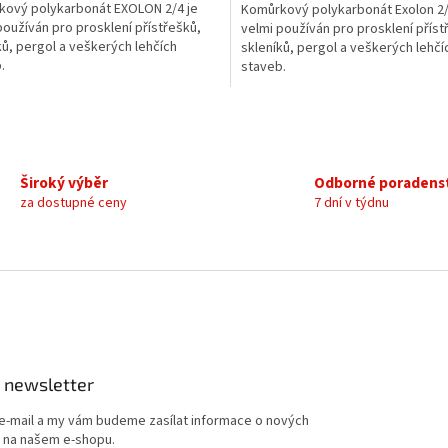
ový polykarbonát EXOLON 2/4 je
Komůrkový polykarbonát Exolon 2/
používán pro prosklení přístřešků,
velmi používán pro prosklení příst
ků, pergol a veškerých lehčích
skleníků, pergol a veškerých lehčí
.
staveb.
O
v
l
á
Široký výběr
Odborné poradens
d
za dostupné ceny
7 dní v týdnu
a
c
í
p
r
v
k
y
v
ý
 newsletter
p
i
 e-mail a my vám budeme zasílat informace o nových
s
 na našem e-shopu.