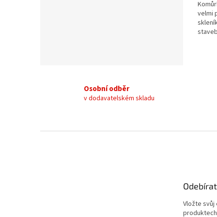
Komůrk
velmi 
sklení
staveb
Osobní odběr
v dodavatelském skladu
Z
á
p
a
t
Odebírat
í
Vložte svůj
produktech