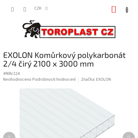
Přejít
NÁKUP
na
CZK
obsah
KOŠÍK
EXOLON Komůrkový polykarbonát
2/4 čirý 2100 x 3000 mm
4906/224
Průměrné
Neohodnoceno
Podrobnosti hodnocení
Značka:
EXOLON
hodnocení
produktu
je
0,0
z
5
hvězdiček.