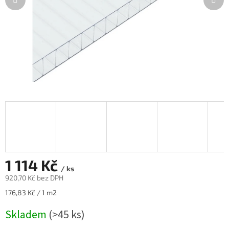
1 114 Kč
/ ks
920,70 Kč bez DPH
Měrná
176,83 Kč / 1 m2
cena:
Skladem
(>45 ks)