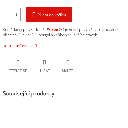
Přidat do košíku
Komůrkový polykarbonát
Exolon 2/4
je velmi používán pro prosklení
přístřešků, skleníků, pergol a veškerých lehčích staveb.
Detailní informace
ZEPTAT SE
HLÍDAT
SDÍLET
Související produkty