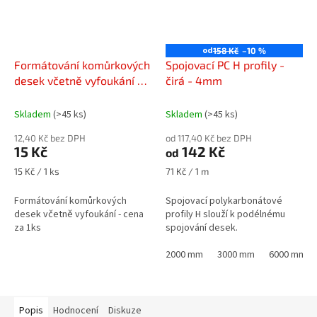
od
158 Kč
–10 %
Formátování komůrkových
Spojovací PC H profily -
desek včetně vyfoukání -
čirá - 4mm
cena za 1ks
Skladem
(>45 ks)
Skladem
(>45 ks)
12,40 Kč bez DPH
od 117,40 Kč bez DPH
15 Kč
142 Kč
od
Měrná
Měrná
15 Kč / 1 ks
71 Kč / 1 m
cena:
cena:
Formátování komůrkových
Spojovací polykarbonátové
desek včetně vyfoukání - cena
profily H slouží k podélnému
za 1ks
spojování desek.
2000 mm
3000 mm
6000 mm
Popis
Hodnocení
Diskuze