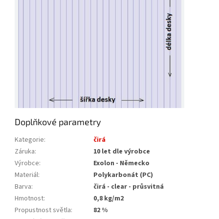
Doplňkové parametry
Kategorie
:
čirá
Záruka
:
10 let dle výrobce
Výrobce
:
Exolon - Německo
Materiál
:
Polykarbonát (PC)
Barva
:
čirá - clear - průsvitná
Hmotnost
:
0,8 kg/m2
Propustnost světla
:
82 %