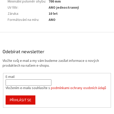
Minimální poloměr ohybu
:
700 mm
UV filtr
:
ANO jednostranný
Záruka
:
10 let
Formátování na míru
:
ANO
Z
á
p
a
Odebírat newsletter
t
Vložte svůj e-mail a my vám budeme zasílat informace o nových
í
produktech na našem e-shopu.
E-mail
Vložením e-mailu souhlasíte s
podmínkami ochrany osobních údajů
PŘIHLÁSIT SE