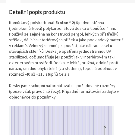
Detailní popis produktu
Komůrkový polykarbonát
Exolon® 2/4
je dvoustěnná
(jednokomůrková) polykarbonátová deska o tloušťce 4mm.
Používá se zejména na konstrukci pergol, lehkých přístřešků,
stříšek, dělících interiérových příček a jako podkladový materiál
v reklamě. Velmi významné je i použití jaké náhrada skel u
stávajících skleníků. Deska je opatřena jednostrannou UV
stabilizací, což umožňuje její použití jak v interiérovém tak i
exterierovém prostředí. Deska je lehká, pružná, odolná proti
nárazu, snadno ohybatelná (za studena), tepelná odolnost v
rozmezí -40 až +115 stupňů Celsia.
Desky jsme schopni naformátovat na požadované rozměry
(pouze však pravoúhlé řezy). Případné formátování zadejte v
objednávce do poznámky.