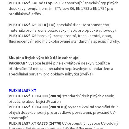
PLEXIGLAS® Soundstop
GS UV absorbující speciální typ plných
desek, vyhovující normám ZTV-Lsw 06, EN 1793 a EN 1794 pro
protihlukové stěny.
PLEXIGLAS® GS 0Z18 (218)
speciální třída UV propustného
materiálu pro náročné požadavky (např. pro optické vlnovody).
PLEXIGLAS® GS
barevný transparentní, translucentní, opaq,
fluorescentní nebo multikolorované standardní a speciální druhy.
Skupina litých výrobků dále zahrnuje:
PARAPAN®
vysoce lesklé plné akrylátové desky v tloušťce
především 18 mm se speciálním neprůsvitným standardem a
speciálními barvami pro obklady nábytku (dvířka).
PLEXIGLAS® XT
PLEXIGLAS® XT 0A000 (20070)
standardní druh plných desek;
převážně absorbující UV záření.
PLEXIGLAS® XT 0A000 (20070 HQ
) vysoce kvalitní speciální druh
plných desek, vhodný pro zrcadlové povrstvení, převážně UV-
absorbující.
PLEXIGLAS® XT 0A770 (24770)
UV-propustný, vysoce UV-odolný