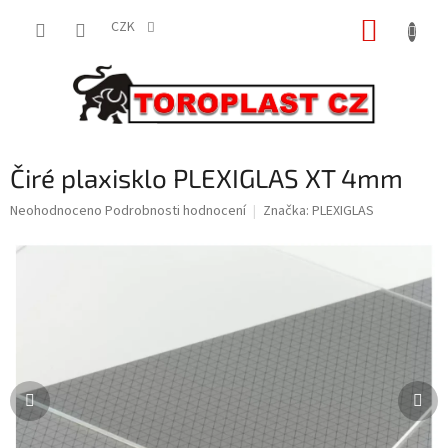
Přejít
NÁKUP
na
CZK
obsah
KOŠÍK
Čiré plaxisklo PLEXIGLAS XT 4mm
Průměrné
Neohodnoceno
Podrobnosti hodnocení
Značka:
PLEXIGLAS
hodnocení
produktu
je
0,0
z
5
hvězdiček.