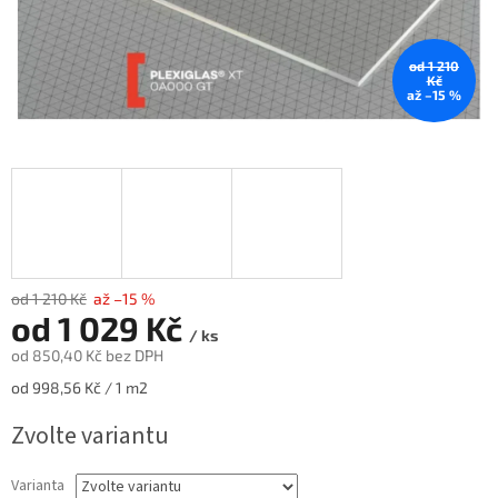
od 1 210
Kč
až –15 %
od 1 210 Kč
až –15 %
od
1 029 Kč
/ ks
od
850,40 Kč
bez DPH
Měrná
od 998,56 Kč / 1 m2
cena:
Zvolte variantu
Varianta