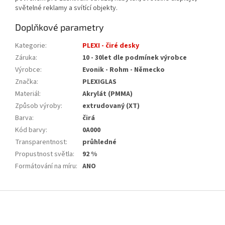
světelné reklamy a svítící objekty.
Doplňkové parametry
Kategorie
:
PLEXI - čiré desky
Záruka
:
10 - 30let dle podmínek výrobce
Výrobce
:
Evonik - Rohm - Německo
Značka
:
PLEXIGLAS
Materiál
:
Akrylát (PMMA)
Způsob výroby
:
extrudovaný (XT)
Barva
:
čirá
Kód barvy
:
0A000
Transparentnost
:
průhledné
Propustnost světla
:
92 %
Formátování na míru
:
ANO
Z
á
p