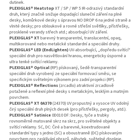
dutinek.
PLEXIGLAS® Heatstop
XT / SP / WP 5 IR-odrazivý standardní
druh, který značně snižuje dopadající sluneční záření na plné
desky, komůrkové desky s úpravou NO DROP 6 na jedné straně a
vlnité desky; pro obloukové a rovné střešní světlíky, přístřešky,
prosklené verandy střech atd.; absorbující UV záření.
PLEXIGLAS® XT
barevný transparentní, translucentní, opaq,
multikorované nebo metalické standardní a speciální druhy.
PLEXIGLAS® LED
(EndLighten)
UV-absorbující, „dopředu-svítící“
speciální druh pro nasvětlování hranou, energeticky úsporné a
ultra tenké svítící reklamy.
PLEXIGLAS® Optical
(RP) pískovaný, šedě-transparentní
speciální druh vyrobený ze speciální formovací směsi, se
specifickým světelným výkonem pro zadní projekci (RP).
PLEXIGLAS® Reflections
(zrcadlo) atraktivní zrcadlově
potažené a reflexní plné desky s metalickým, lesklým a matným
povrchem.
PLEXIGLAS® XT 0A370
(24370) UV propustný a vysoce UV odolný
čirý speciální druh plných desek (pro přístřešky, pergoly, atd.).
PLEXIGLAS® Satinice
0D010 DF: Desky, tyče a trubky
rovnoměrně matované skrz na skrz, pro světelné objekty a
svítící reklamy. SC, DC: Čiré a barevné, koextrudované
standardní typy s jedno (SC) a oboustranně (DC) pískovaným
povrchem pro zasklívání obrazů, nábytek, světelné displeje,