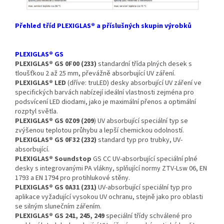
Přehled tříd PLEXIGLAS® a příslušných skupin výrobků
PLEXIGLAS® GS
PLEXIGLAS® GS 0F00 (233)
standardní třída plných desek s
tloušťkou 2 až 25 mm, převážně absorbující UV záření.
PLEXIGLAS® LED
(dříve: truLED) desky absorbující UV záření ve
specifických barvách nabízejí ideální vlastnosti zejména pro
podsvícení LED diodami, jako je maximální přenos a optimální
rozptyl světla.
PLEXIGLAS® GS 0Z09 (209
) UV absorbující speciální typ se
zvýšenou teplotou průhybu a lepší chemickou odolností.
PLEXIGLAS® GS 0F32 (232)
standard typ pro trubky, UV-
absorbující.
PLEXIGLAS® Soundstop
GS CC UV-absorbující speciální plné
desky s integrovanými PA vlákny, splňující normy ZTV-Lsw 06, EN
1793 a EN 1794 pro protihlukové stěny.
PLEXIGLAS® GS 0A31 (231)
UV-absorbující speciální typ pro
aplikace vyžadující vysokou UV ochranu, stejně jako pro oblasti
se silným slunečním zářením.
PLEXIGLAS® GS 241, 245, 249
speciální třídy schválené pro