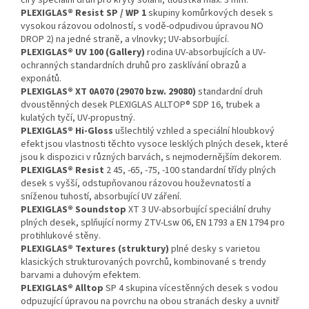
čirý speciální druh pro kryty solárií; tloušťka max. 3 mm.
PLEXIGLAS® Resist SP / WP 1
skupiny komůrkových desek s
vysokou rázovou odolností, s vodě-odpudivou úpravou NO
DROP 2) na jedné straně, a vlnovky; UV-absorbující.
PLEXIGLAS® UV 100 (Gallery)
rodina UV-absorbujících a UV-
ochranných standardních druhů pro zasklívání obrazů a
exponátů.
PLEXIGLAS® XT 0A070 (29070 bzw. 29080)
standardní druh
dvoustěnných desek PLEXIGLAS ALLTOP® SDP 16, trubek a
kulatých tyčí, UV-propustný.
PLEXIGLAS® Hi-Gloss
ušlechtilý vzhled a speciální hloubkový
efekt jsou vlastnosti těchto vysoce lesklých plných desek, které
jsou k dispozici v různých barvách, s nejmodernějším dekorem.
PLEXIGLAS® Resist
2 45, -65, -75, -100 standardní třídy plných
desek s vyšší, odstupňovanou rázovou houževnatostí a
sníženou tuhostí, absorbující UV záření.
PLEXIGLAS® Soundstop
XT 3 UV-absorbující speciální druhy
plných desek, splňující normy ZTV-Lsw 06, EN 1793 a EN 1794 pro
protihlukové stěny.
PLEXIGLAS® Textures (struktury)
plné desky s varietou
klasických strukturovaných povrchů, kombinované s trendy
barvami a duhovým efektem.
PLEXIGLAS® Alltop
SP 4 skupina vícestěnných desek s vodou
odpuzující úpravou na povrchu na obou stranách desky a uvnitř