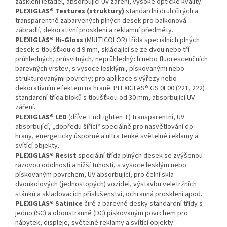
zasklení letadel, absorbující UV záření, vysoké optické kvality.
PLEXIGLAS® Textures (struktury)
standardní druh čirých a
transparentně zabarvených plných desek pro balkonová
zábradlí, dekorativní prosklení a reklamní předměty.
PLEXIGLAS® Hi-Gloss
(MULTICOLOR) třída speciálních plných
desek s tloušťkou od 9 mm, skládající se ze dvou nebo tří
průhledných, průsvitných, neprůhledných nebo fluorescenčních
barevných vrstev, s vysoce lesklými, pískovanými nebo
strukturovanými povrchy; pro aplikace s výřezy nebo
dekorativním efektem na hraně. PLEXIGLAS® GS 0F00 (221, 222)
standardní třída bloků s tloušťkou od 30 mm, absorbující UV
záření.
PLEXIGLAS® LED
(dříve: EndLighten T) transparentní, UV
absorbující, „dopředu šířící“ speciálně pro nasvětlování do
hrany, energeticky úsporné a ultra tenké světelné reklamy a
svítící objekty.
PLEXIGLAS® Resist
speciální třída plných desek se zvýšenou
rázovou odolností a nižší tuhostí, s vysoce lesklým nebo
pískovaným povrchem, UV absorbující, pro čelní skla
dvoukolových (jednostopých) vozidel, výstavbu veletržních
stánků a skladovacích příslušenství, ochranná prosklení apod.
PLEXIGLAS® Satinice
čiré a barevné desky standardní třídy s
jedno (SC) a oboustranně (DC) pískovaným povrchem pro
nábytek, displeje, světelné reklamy a svítící objekty.