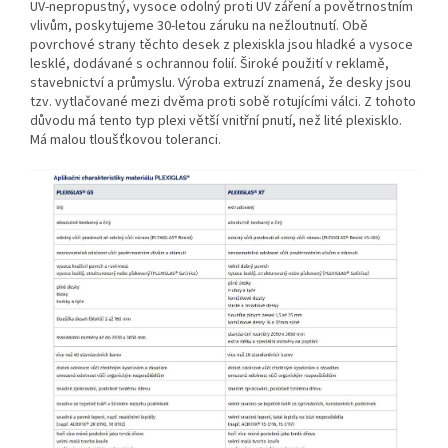
UV-nepropustný, vysoce odolný proti UV záření a povětrnostním
vlivům, poskytujeme 30-letou záruku na nežloutnutí. Obě
povrchové strany těchto desek z plexiskla jsou hladké a vysoce
lesklé, dodávané s ochrannou folií. Široké použití v reklamě,
stavebnictví a průmyslu. Výroba extruzí znamená, že desky jsou
tzv. vytlačované mezi dvěma proti sobě rotujícími válci. Z tohoto
důvodu má tento typ plexi větší vnitřní pnutí, než lité plexisklo.
Má malou tloušťkovou toleranci.