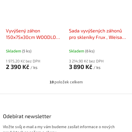
Vyvýšený záhon
Sada vyvýšených záhonů
150x75x30cm WOODLOOK
pro skleníky Frux , Weisa s
/ šedý
šířkou 3m
Skladem
(5 ks)
Skladem
(6 ks)
1 975,20 Kč bez DPH
3 214,90 Kč bez DPH
2 390 Kč
3 890 Kč
/ ks
/ ks
10
položek celkem
O
v
l
Z
á
á
d
p
a
a
Odebírat newsletter
c
t
í
Vložte svůj e-mail a my vám budeme zasílat informace o nových
í
p