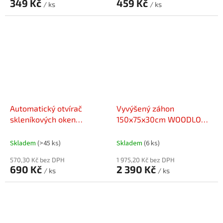
349 Kč
459 Kč
/ ks
/ ks
Automatický otvírač
Vyvýšený záhon
skleníkových oken
150x75x30cm WOODLOOK
UNIVERSAL
/ hnědý
Skladem
(>45 ks)
Skladem
(6 ks)
570,30 Kč bez DPH
1 975,20 Kč bez DPH
690 Kč
2 390 Kč
/ ks
/ ks