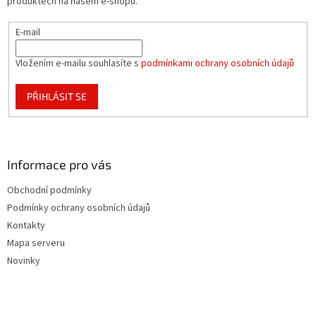
produktech na našem e-shopu.
r
v
E-mail
k
y
v
Vložením e-mailu souhlasíte s
podmínkami ochrany osobních údajů
ý
p
PŘIHLÁSIT SE
i
s
u
Informace pro vás
Obchodní podmínky
Podmínky ochrany osobních údajů
Kontakty
Mapa serveru
Novinky