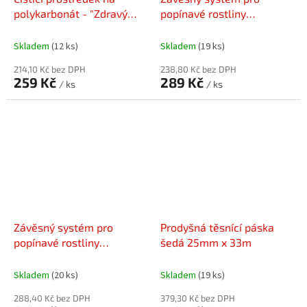
polykarbonát - "Zdravý
popínavé rostliny
skleník " 0,5l
pěstované ve skleníku /
4m
Skladem
(12 ks)
Skladem
(19 ks)
214,10 Kč bez DPH
238,80 Kč bez DPH
259 Kč
289 Kč
/ ks
/ ks
Závěsný systém pro
Prodyšná těsnící páska
popínavé rostliny
šedá 25mm x 33m
pěstované ve skleníku /
6m
Skladem
(20 ks)
Skladem
(19 ks)
288,40 Kč bez DPH
379,30 Kč bez DPH