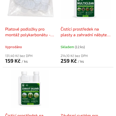
i
r
s
o
p
d
r
u
o
k
d
t
Platové podložky pro
Čistící prostředek na
u
ů
montáž polykarbonátu -
plasty a zahradní nábytek
k
50ks
MULTICLEAN
t
Vyprodáno
Skladem
(12 ks)
ů
131,40 Kč bez DPH
214,10 Kč bez DPH
159 Kč
259 Kč
/ ks
/ ks
Čistící prostředek na
Závěsný systém pro