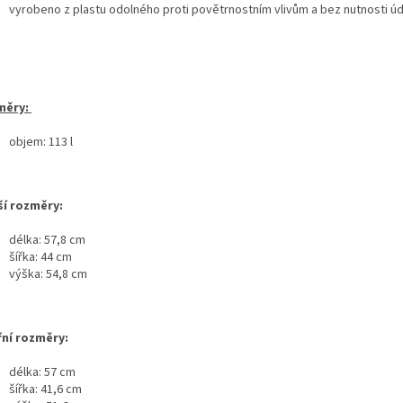
vyrobeno z plastu odolného proti povětrnostním vlivům a bez nutnosti ú
měry:
objem: 113 l
ší rozměry:
délka: 57,8 cm
šířka: 44 cm
výška: 54,8 cm
řní rozměry:
délka: 57 cm
šířka: 41,6 cm