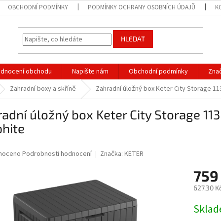
OBCHODNÍ PODMÍNKY
PODMÍNKY OCHRANY OSOBNÍCH ÚDAJŮ
K
HLEDAT
dnocení obchodu
Napište nám
Obchodní podmínky
Zna
Zahradní boxy a skříně
Zahradní úložný box Keter City Storage 113 
adní úložný box Keter City Storage 113 
hite
né
noceno
Podrobnosti hodnocení
Značka:
KETER
ní
759
u
627,30 K
Měrná
Skla
cena:
ek.