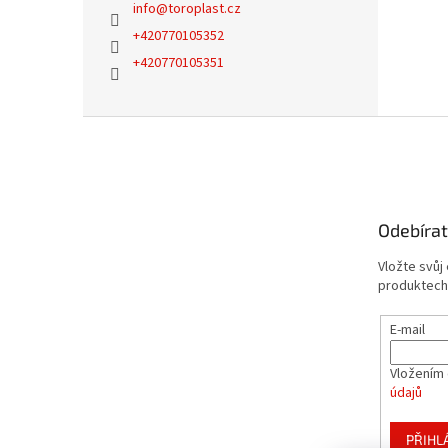
info
@
toroplast.cz
+420770105352
+420770105351
Z
á
p
a
t
Odebírat
í
Vložte svůj
produktech
E-mail
Vložením 
údajů
PŘIHL