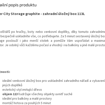
ailní popis produktu
r City Storage graphite - zahradní úložný box 113L
olštářů po hračky, boty nebo venkovní doplňky, díky tomuto zahradní
 bezpečně uskladníte vše, co potřebujete. Za 5 minut sestavený úložný box
age poslouží i jako menší stolek a pomůže Vám uspořádat a maximal
tor. Je odolný vůči každému počasí a vhodný i na balkóny a jiné malé prosto
tnosti:
ideální venkovní úložný box pro uskladnění zahradního nářadí a vybavení
jiných doplňků
estetický styl imitující dřevo
objem 113 l
udržuje všechny objekty uvnitř suché
ideální pro balkóny a malé prostory
montáž hotova za pouhých 5 minut