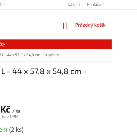
ONTAKTY
MAPA SERVERU
NOVINKY
CZK
Přihlášení
NÁKUPNÍ
Prázdný košík
KOŠÍK
čky
L - 44 x 57,8 x 54,8 cm - Graphite
L - 44 x 57,8 x 54,8 cm -
 Kč
/ ks
č bez DPH
dem
(2 ks)