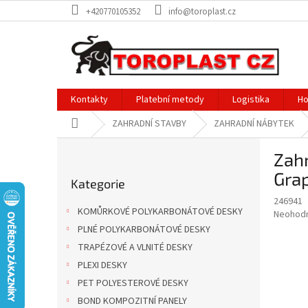
Přejít
+420770105352
info@toroplast.cz
na
obsah
Kontakty
Platební metody
Logistika
Ho
Domů
ZAHRADNÍ STAVBY
ZAHRADNÍ NÁBYTEK
P
Zahr
o
Přeskočit
s
Grap
Kategorie
kategorie
t
246941
r
KOMŮRKOVÉ POLYKARBONÁTOVÉ DESKY
Průměr
Neohod
a
hodnoce
PLNÉ POLYKARBONÁTOVÉ DESKY
n
produkt
TRAPÉZOVÉ A VLNITÉ DESKY
n
je
í
PLEXI DESKY
0,0
z
p
PET POLYESTEROVÉ DESKY
5
a
BOND KOMPOZITNÍ PANELY
hvězdič