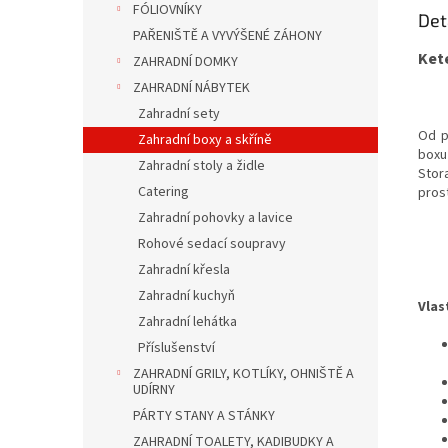
FÓLIOVNÍKY
Det
PAŘENIŠTĚ A VYVÝŠENÉ ZÁHONY
Kete
ZAHRADNÍ DOMKY
ZAHRADNÍ NÁBYTEK
Zahradní sety
Od p
Zahradní boxy a skříně
boxu
Zahradní stoly a židle
Stor
Catering
pros
Zahradní pohovky a lavice
Rohové sedací soupravy
Zahradní křesla
Zahradní kuchyň
Vlas
Zahradní lehátka
Příslušenství
ZAHRADNÍ GRILY, KOTLÍKY, OHNIŠTĚ A
UDÍRNY
PÁRTY STANY A STÁNKY
ZAHRADNÍ TOALETY, KADIBUDKY A