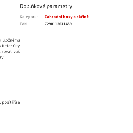
Doplňkové parametry
Kategorie
:
Zahradní boxy a skříně
EAN
:
7290112631459
mu úložnému
 Keter City
izovat váš
ry.
, polštářů a