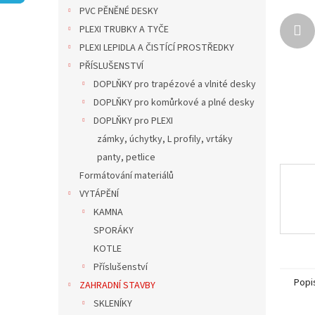
n
PVC PĚNĚNÉ DESKY
e
PLEXI TRUBKY A TYČE
l
PLEXI LEPIDLA A ČISTÍCÍ PROSTŘEDKY
PŘÍSLUŠENSTVÍ
DOPLŇKY pro trapézové a vlnité desky
DOPLŇKY pro komůrkové a plné desky
DOPLŇKY pro PLEXI
zámky, úchytky, L profily, vrtáky
panty, petlice
Formátování materiálů
VYTÁPĚNÍ
KAMNA
SPORÁKY
KOTLE
Příslušenství
Popi
ZAHRADNÍ STAVBY
SKLENÍKY