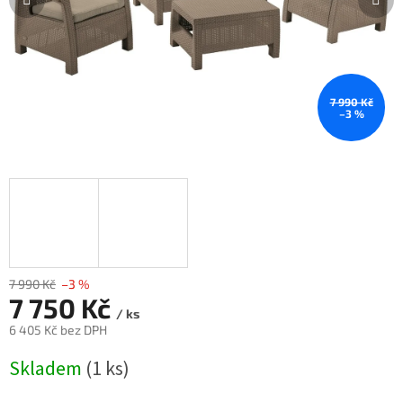
7 990 Kč
–3 %
7 990 Kč
–3 %
7 750 Kč
/ ks
6 405 Kč bez DPH
Měrná
Skladem
(1 ks)
cena: