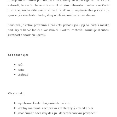
imitujícím strukturu přírodní ratanové vazby se bude vyjímat na každé
zahradě, terase či u bazénu. Narozdíl od přírodního ratanu nebude set Corfu
II ztrácet na kvalitě svého vzhledu z důvodu nepříznivého počasí - je
vyrobený z kvalitního plastu, který odolává povětrnostním vlivům.
Souprava je velmi prostorná a pro větší pohodlí jsou její součástí i měkké
podušky v barvě ladící s konstrukcí. Kvalitní materiál zaručuje dlouhou
životnost a snadnou údržbu.
Set obsahuje:
stůl
sofa
2 křesla
Vlastnosti:
vyrobeno z kvalitního, umělého ratanu
odolný materiál - zachovává si stále stejný vzhled a tvar
moderní a nadčasový design - decentní barevné provedení