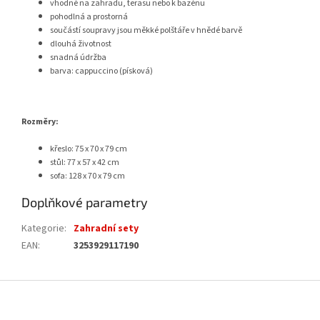
vhodné na zahradu, terasu nebo k bazénu
pohodlná a prostorná
součástí soupravy jsou měkké polštáře v hnědé barvě
dlouhá životnost
snadná údržba
barva: cappuccino (písková)
Rozměry:
křeslo: 75 x 70 x 79 cm
stůl: 77 x 57 x 42 cm
sofa: 128 x 70 x 79 cm
Doplňkové parametry
Kategorie
:
Zahradní sety
EAN
:
3253929117190
Z
á
p