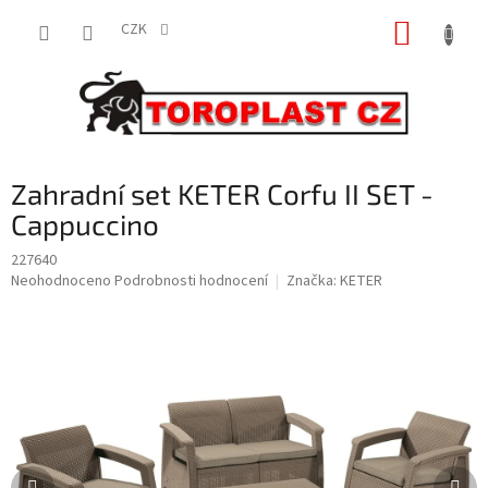
Přejít
NÁKUP
na
CZK
obsah
KOŠÍK
Zahradní set KETER Corfu II SET -
Cappuccino
227640
Průměrné
Neohodnoceno
Podrobnosti hodnocení
Značka:
KETER
hodnocení
produktu
je
0,0
z
5
hvězdiček.