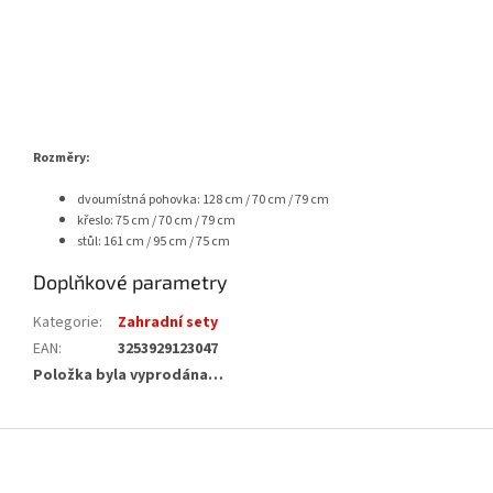
Rozměry:
dvoumístná pohovka: 128 cm / 70 cm / 79 cm
křeslo: 75 cm / 70 cm / 79 cm
stůl: 161 cm / 95 cm / 75 cm
Doplňkové parametry
Kategorie
:
Zahradní sety
EAN
:
3253929123047
Položka byla vyprodána…
Z
á
p