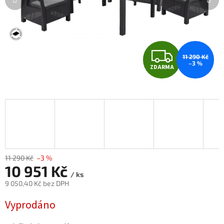
Z
11 290 Kč
–3 %
ZDARMA
D
A
R
M
A
11 290 Kč
–3 %
10 951 Kč
/ ks
9 050,40 Kč bez DPH
Měrná
Vyprodáno
cena: