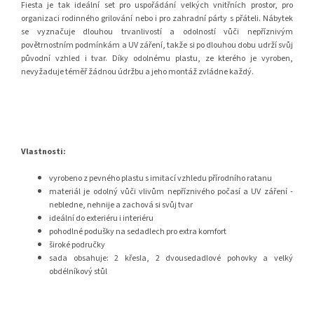
Fiesta je tak ideální set pro uspořádání velkých vnitřních prostor, pro
organizaci rodinného grilování nebo i pro zahradní párty s přáteli. Nábytek
se vyznačuje dlouhou trvanlivostí a odolností vůči nepříznivým
povětrnostním podmínkám a UV záření, takže si po dlouhou dobu udrží svůj
původní vzhled i tvar. Díky odolnému plastu, ze kterého je vyroben,
nevyžaduje téměř žádnou údržbu a jeho montáž zvládne každý.
Vlastnosti:
vyrobeno z pevného plastu s imitací vzhledu přírodního ratanu
materiál je odolný vůči vlivům nepříznivého počasí a UV záření -
nebledne, nehnije a zachová si svůj tvar
ideální do exteriéru i interiéru
pohodlné podušky na sedadlech pro extra komfort
široké područky
sada obsahuje: 2 křesla, 2 dvousedadlové pohovky a velký
obdélníkový stůl