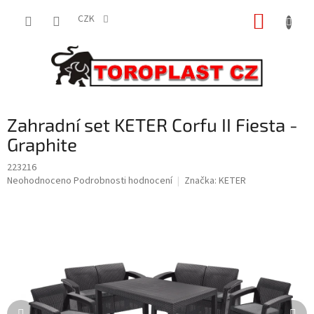
Přejít
NÁKUP
na
CZK
obsah
KOŠÍK
Zahradní set KETER Corfu II Fiesta -
Graphite
223216
Průměrné
Neohodnoceno
Podrobnosti hodnocení
Značka:
KETER
hodnocení
produktu
je
0,0
z
5
hvězdiček.