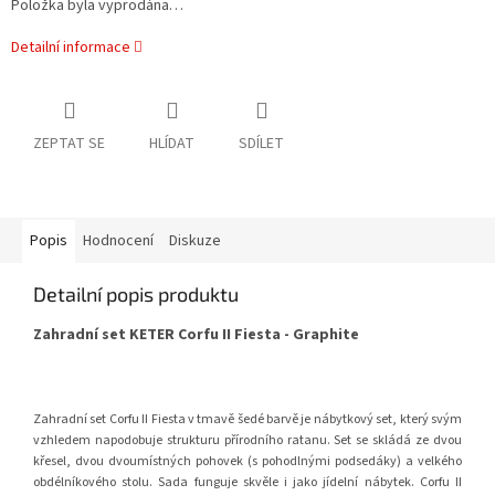
Položka byla vyprodána…
Detailní informace
ZEPTAT SE
HLÍDAT
SDÍLET
Popis
Hodnocení
Diskuze
Detailní popis produktu
Zahradní set KETER Corfu II Fiesta - Graphite
Zahradní set Corfu II Fiesta v tmavě šedé barvě je nábytkový set, který svým
vzhledem napodobuje strukturu přírodního ratanu. Set se skládá ze dvou
křesel, dvou dvoumístných pohovek (s pohodlnými podsedáky) a velkého
obdélníkového stolu. Sada funguje skvěle i jako jídelní nábytek. Corfu II