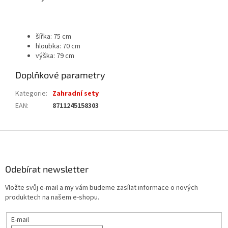
šířka: 75 cm
hloubka: 70 cm
výška: 79 cm
Doplňkové parametry
Kategorie
:
Zahradní sety
EAN
:
8711245158303
Z
á
p
a
Odebírat newsletter
t
Vložte svůj e-mail a my vám budeme zasílat informace o nových
í
produktech na našem e-shopu.
E-mail