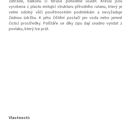
zahradě, balkónu či terase pohodlně usadit. Křesla jsou
vyrobena z plastu imitující strukturu přírodního ratanu, který je
velmi odolný vůči povětrnostním podmínkám a nevyžaduje
žádnou údržbu. K jeho čištění postačí jen voda nebo jemné
čisticí prostředky. Polštáře se díky zipu dají snadno vyndat z
povlaku, který lze prát.
Vlastnosti: