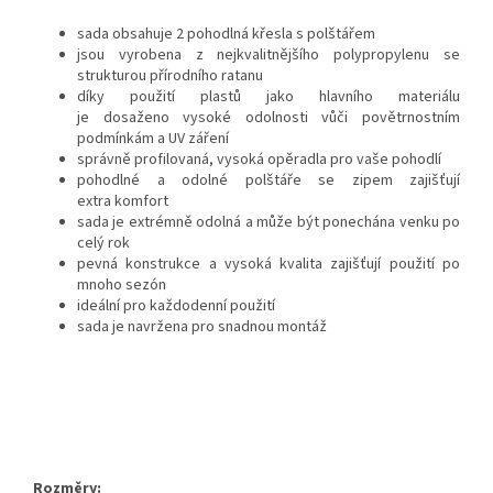
sada obsahuje 2 pohodlná křesla s polštářem
jsou vyrobena z nejkvalitnějšího polypropylenu se
strukturou přírodního ratanu
díky použití plastů jako hlavního materiálu
je dosaženo vysoké odolnosti vůči povětrnostním
podmínkám a UV záření
správně profilovaná, vysoká opěradla pro vaše pohodlí
pohodlné a odolné polštáře se zipem zajišťují
extra komfort
sada je extrémně odolná a může být ponechána venku po
celý rok
pevná konstrukce a vysoká kvalita zajišťují použití po
mnoho sezón
ideální pro každodenní použití
sada je navržena pro snadnou montáž
Rozměry: