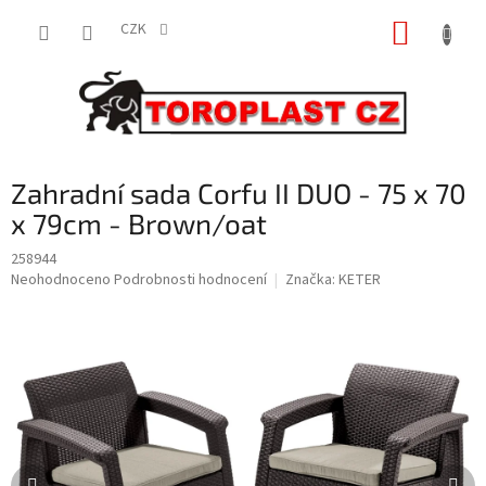
Přejít
NÁKUP
na
CZK
obsah
KOŠÍK
Zahradní sada Corfu II DUO - 75 x 70
x 79cm - Brown/oat
258944
Průměrné
Neohodnoceno
Podrobnosti hodnocení
Značka:
KETER
hodnocení
produktu
je
0,0
z
5
hvězdiček.