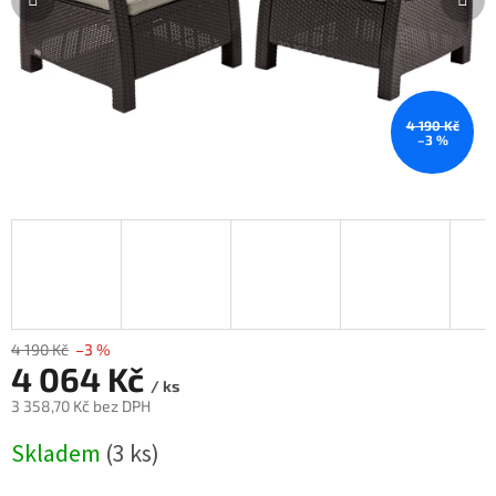
4 190 Kč
–3 %
4 190 Kč
–3 %
4 064 Kč
/ ks
3 358,70 Kč bez DPH
Měrná
Skladem
(3 ks)
cena: