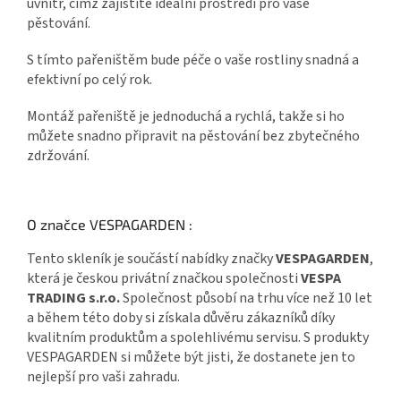
uvnitř, čímž zajistíte ideální prostředí pro vaše
pěstování.
S tímto pařeništěm bude péče o vaše rostliny snadná a
efektivní po celý rok.
Montáž pařeniště je jednoduchá a rychlá, takže si ho
můžete snadno připravit na pěstování bez zbytečného
zdržování.
O značce VESPAGARDEN :
Tento skleník je součástí nabídky značky
VESPAGARDEN
,
která je českou privátní značkou společnosti
VESPA
TRADING s.r.o.
Společnost působí na trhu více než 10 let
a během této doby si získala důvěru zákazníků díky
kvalitním produktům a spolehlivému servisu. S produkty
VESPAGARDEN si můžete být jisti, že dostanete jen to
nejlepší pro vaši zahradu.