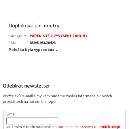
Doplňkové parametry
Kategorie
:
PAŘENIŠTĚ A VYVÝŠENÉ ZÁHONY
EAN
:
8594195620423
Položka byla vyprodána…
Z
á
p
a
Odebírat newsletter
t
Vložte svůj e-mail a my vám budeme zasílat informace o nových
í
produktech na našem e-shopu.
E-mail
Vložením e-mailu souhlasíte s
podmínkami ochrany osobních údajů