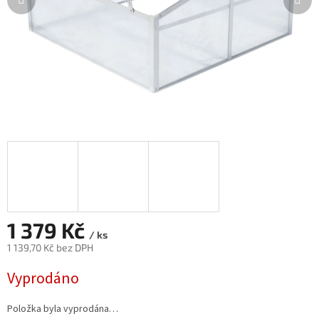
1 379 Kč
/ ks
1 139,70 Kč bez DPH
Měrná
Vyprodáno
cena:
Položka byla vyprodána…