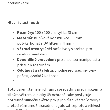
podmínkami.
Hlavní vlastnosti:
Rozměry:
100 x 100 cm, výška 48 cm
Materiál:
hliníková konstrukce 0,8 mm +
polykarbonát s UV filtrem (4 mm)
Větrací otvory:
2 větrací otvory s aretací pro
snadnou ventilaci
Dvou-dílné provedení:
pro snadnou manipulaci a
přístup k rostlinám
Odolnost a stabilita:
vhodné pro všechny typy
počasí, vysoká životnost
Toto pařeniště nejen chrání vaše rostliny před mrazem a
silným větrem, ale díky UV ochraně také poskytuje
potřebné sluneční světlo pro jejich růst. Větrací otvory s
aretací vám umožní snadno regulovat teplotu a vlhkost