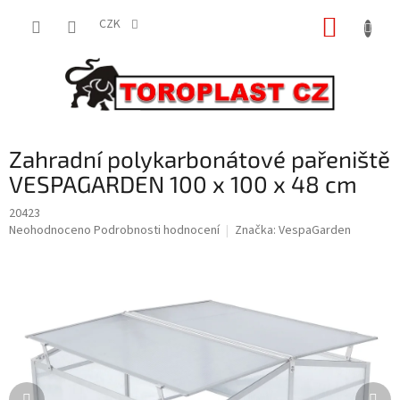
Přejít
NÁKUP
na
CZK
obsah
KOŠÍK
Zahradní polykarbonátové pařeniště
VESPAGARDEN 100 x 100 x 48 cm
20423
Průměrné
Neohodnoceno
Podrobnosti hodnocení
Značka:
VespaGarden
hodnocení
produktu
je
0,0
z
5
hvězdiček.