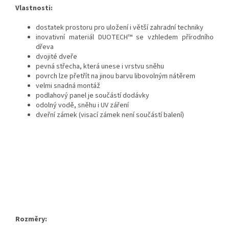
Vlastnosti:
dostatek prostoru pro uložení i větší zahradní techniky
inovativní materiál DUOTECH™ se vzhledem přírodního
dřeva
dvojité dveře
pevná střecha, která unese i vrstvu sněhu
povrch lze přetřít na jinou barvu libovolným nátěrem
velmi snadná montáž
podlahový panel je součástí dodávky
odolný vodě, sněhu i UV záření
dveřní zámek (visací zámek není součástí balení)
Rozměry: