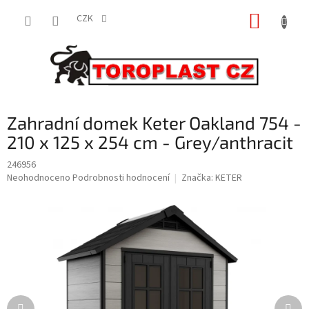
Přejít
NÁKUP
na
CZK
obsah
KOŠÍK
Zahradní domek Keter Oakland 754 -
210 x 125 x 254 cm - Grey/anthracit
246956
Průměrné
Neohodnoceno
Podrobnosti hodnocení
Značka:
KETER
hodnocení
produktu
je
0,0
z
5
hvězdiček.