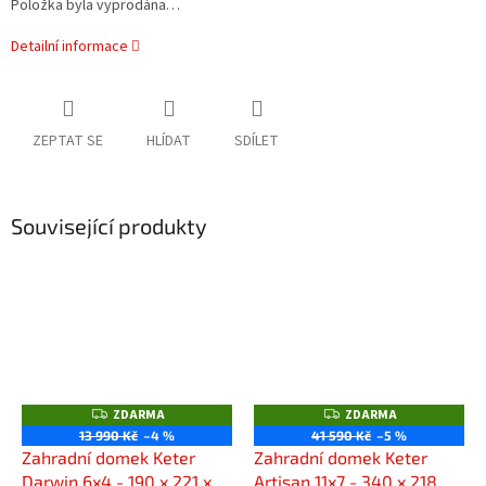
Položka byla vyprodána…
Detailní informace
ZEPTAT SE
HLÍDAT
SDÍLET
Související produkty
ZDARMA
ZDARMA
Z
Z
D
D
13 990 Kč
–4 %
41 590 Kč
–5 %
A
A
Zahradní domek Keter
Zahradní domek Keter
R
R
M
M
Darwin 6x4 - 190 x 221 x
Artisan 11x7 - 340 x 218 x