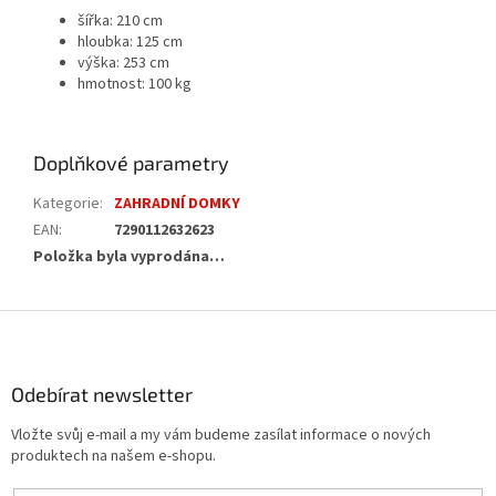
šířka: 210 cm
hloubka: 125 cm
výška: 253 cm
hmotnost: 100 kg
Doplňkové parametry
Kategorie
:
ZAHRADNÍ DOMKY
EAN
:
7290112632623
Položka byla vyprodána…
Z
á
p
a
Odebírat newsletter
t
Vložte svůj e-mail a my vám budeme zasílat informace o nových
í
produktech na našem e-shopu.