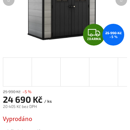
Z
25 990 Kč
–5 %
ZDARMA
D
A
R
M
A
25 990 Kč
–5 %
24 690 Kč
/ ks
20 405 Kč bez DPH
Měrná
Vyprodáno
cena: