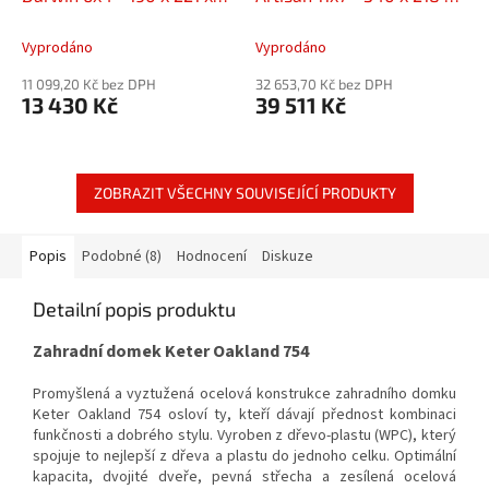
A
A
121 cm - zelený
226 cm
Vyprodáno
Vyprodáno
11 099,20 Kč bez DPH
32 653,70 Kč bez DPH
13 430 Kč
39 511 Kč
ZOBRAZIT VŠECHNY SOUVISEJÍCÍ PRODUKTY
Popis
Podobné (8)
Hodnocení
Diskuze
Detailní popis produktu
Zahradní domek Keter Oakland 754
Promyšlená a vyztužená ocelová konstrukce zahradního domku
Keter Oakland 754 osloví ty, kteří dávají přednost kombinaci
funkčnosti a dobrého stylu. Vyroben z dřevo-plastu (WPC), který
spojuje to nejlepší z dřeva a plastu do jednoho celku. Optimální
kapacita, dvojité dveře, pevná střecha a zesílená ocelová