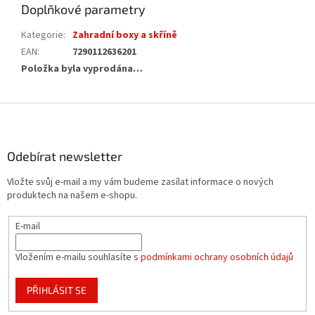
Doplňkové parametry
Kategorie
:
Zahradní boxy a skříně
EAN
:
7290112636201
Položka byla vyprodána…
Z
á
p
a
Odebírat newsletter
t
Vložte svůj e-mail a my vám budeme zasílat informace o nových
í
produktech na našem e-shopu.
E-mail
Vložením e-mailu souhlasíte s
podmínkami ochrany osobních údajů
PŘIHLÁSIT SE