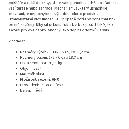
polštáře a další doplňky, které vám pomohou udržet pořádek na
vaší terase nebo zahradě. Mechanismus, který usnadňuje
otevírání, je nepochybnou výhodou tohoto produktu.
Uzamykatelné víko umožňuje v případě potřeby ponechat box
pevně zavřený. Díky silné konstrukci lze box použít také jako
sezení pro dvě osoby. Vhodný jako doplněk domků Darwin.
Vlastnosti:
Rozměry výrobku: 142,5 x 65,3 x 78,2 cm
Rozměry balení: 145 x 67,5 x 19,3 cm
Čistá hmotnost: 20,00 kg
Objem: 570 l
Materiál: plast
Možnost sezení: ANO
Provedení: imitace dřeva
Barva: hnědá