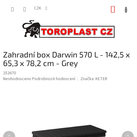
Přejít
NÁKUP
na
CZK
obsah
KOŠÍK
Zahradní box Darwin 570 L - 142,5 x
65,3 x 78,2 cm - Grey
252670
Průměrné
Neohodnoceno
Podrobnosti hodnocení
Značka:
KETER
hodnocení
produktu
je
0,0
z
5
hvězdiček.