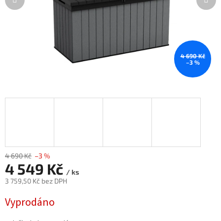
4 690 Kč
–3 %
4 690 Kč
–3 %
4 549 Kč
/ ks
3 759,50 Kč bez DPH
Měrná
Vyprodáno
cena: