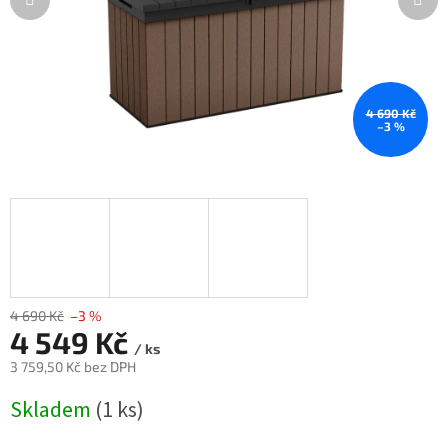
4 690 Kč
–3 %
4 690 Kč
–3 %
4 549 Kč
/ ks
3 759,50 Kč bez DPH
Měrná
Skladem
(1 ks)
cena: