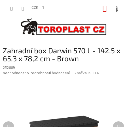
Přejít
NÁKUP
na
CZK
obsah
KOŠÍK
Zahradní box Darwin 570 L - 142,5 x
65,3 x 78,2 cm - Brown
252669
Průměrné
Neohodnoceno
Podrobnosti hodnocení
Značka:
KETER
hodnocení
produktu
je
0,0
z
5
hvězdiček.