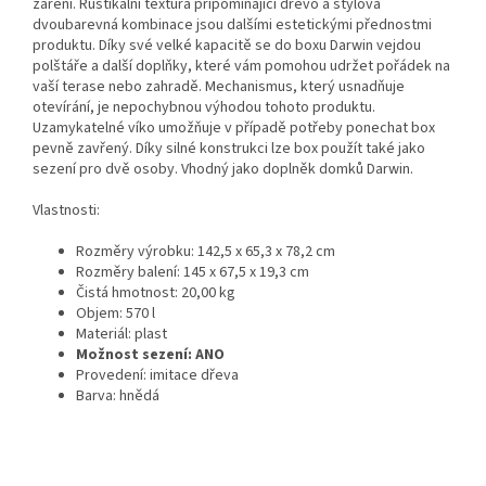
záření. Rustikální textura připomínající dřevo a stylová
dvoubarevná kombinace jsou dalšími estetickými přednostmi
produktu. Díky své velké kapacitě se do boxu Darwin vejdou
polštáře a další doplňky, které vám pomohou udržet pořádek na
vaší terase nebo zahradě. Mechanismus, který usnadňuje
otevírání, je nepochybnou výhodou tohoto produktu.
Uzamykatelné víko umožňuje v případě potřeby ponechat box
pevně zavřený. Díky silné konstrukci lze box použít také jako
sezení pro dvě osoby. Vhodný jako doplněk domků Darwin.
Vlastnosti:
Rozměry výrobku: 142,5 x 65,3 x 78,2 cm
Rozměry balení: 145 x 67,5 x 19,3 cm
Čistá hmotnost: 20,00 kg
Objem: 570 l
Materiál: plast
Možnost sezení: ANO
Provedení: imitace dřeva
Barva: hnědá