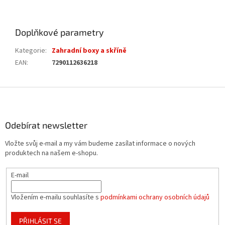
Doplňkové parametry
Kategorie
:
Zahradní boxy a skříně
EAN
:
7290112636218
Z
á
p
a
Odebírat newsletter
t
Vložte svůj e-mail a my vám budeme zasílat informace o nových
í
produktech na našem e-shopu.
E-mail
Vložením e-mailu souhlasíte s
podmínkami ochrany osobních údajů
PŘIHLÁSIT SE