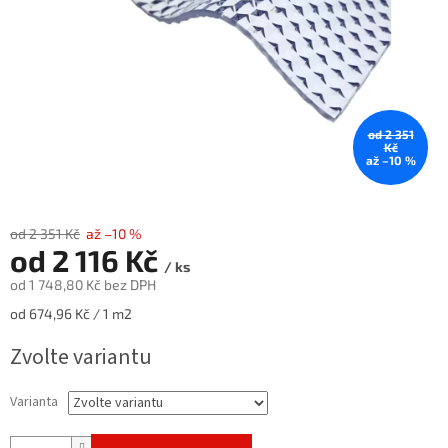
od 2 351
Kč
až –10 %
od 2 351 Kč
až –10 %
od
2 116 Kč
/ ks
od
1 748,80 Kč
bez DPH
Měrná
od 674,96 Kč / 1 m2
cena:
Zvolte variantu
Varianta