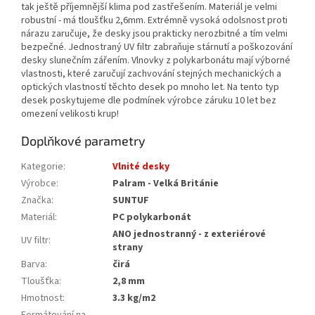
tak ještě příjemnější klima pod zastřešením. Materiál je velmi
robustní - má tloušťku 2,6mm. Extrémně vysoká odolsnost proti
nárazu zaručuje, že desky jsou prakticky nerozbitné a tím velmi
bezpečné. Jednostraný UV filtr zabraňuje stárnutí a poškozování
desky slunečním zářením. Vlnovky z polykarbonátu mají výborné
vlastnosti, které zaručují zachvování stejných mechanických a
optických vlastností těchto desek po mnoho let. Na tento typ
desek poskytujeme dle podmínek výrobce záruku 10 let bez
omezení velikosti krup!
Doplňkové parametry
Kategorie
:
Vlnité desky
Výrobce
:
Palram - Velká Británie
Značka
:
SUNTUF
Materiál
:
PC polykarbonát
ANO jednostranný - z exteriérové
UV filtr
:
strany
Barva
:
čirá
Tloušťka
:
2,8 mm
Hmotnost
:
3.3 kg/m2