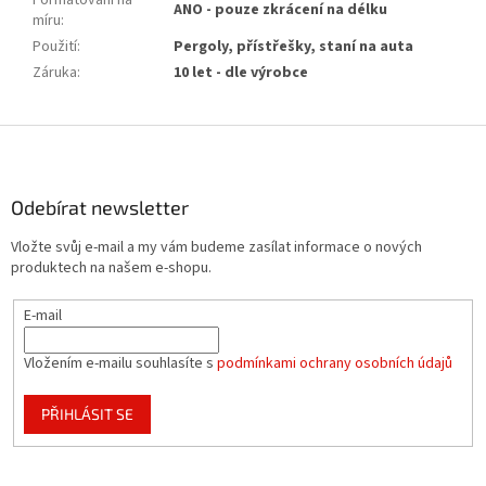
Formátování na
ANO - pouze zkrácení na délku
míru
:
Použití
:
Pergoly, přístřešky, staní na auta
Záruka
:
10 let - dle výrobce
Z
á
p
a
Odebírat newsletter
t
Vložte svůj e-mail a my vám budeme zasílat informace o nových
í
produktech na našem e-shopu.
E-mail
Vložením e-mailu souhlasíte s
podmínkami ochrany osobních údajů
PŘIHLÁSIT SE