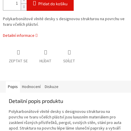
Přidat do košíku
Polykarbonátové vlnité desky s designovou strukturou na povrchu ve
tvaru včelích pláství.
Detailní informace
ZEPTAT SE
HLÍDAT
SDÍLET
Popis
Hodnocení
Diskuze
Detailní popis produktu
Polykarbonátové vlnité desky s designovou strukturou na
povrchu ve tvaru včelích pláství jsou luxusním materiálem pro
zasklení různých přístřešků, pergol, svislých stěn, stání pro auta
apod. Struktura na povrchu lépe láme sluneční paprsky a vytváří