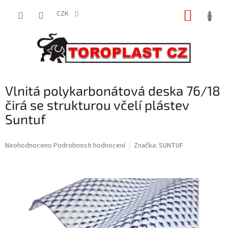
Přejít
NÁKUP
na
CZK
obsah
KOŠÍK
Vlnitá polykarbonátová deska 76/18
čirá se strukturou včelí plástev
Suntuf
Průměrné
Neohodnoceno
Podrobnosti hodnocení
Značka:
SUNTUF
hodnocení
produktu
je
0,0
z
5
hvězdiček.