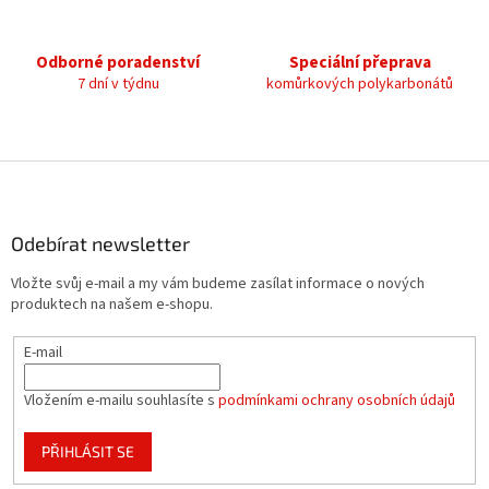
y
v
ý
Odborné poradenství
Speciální přeprava
p
7 dní v týdnu
komůrkových polykarbonátů
i
s
u
Z
á
p
a
Odebírat newsletter
t
Vložte svůj e-mail a my vám budeme zasílat informace o nových
í
produktech na našem e-shopu.
E-mail
Vložením e-mailu souhlasíte s
podmínkami ochrany osobních údajů
PŘIHLÁSIT SE