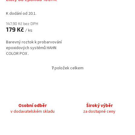
K dodání od 20.1.
147,90 Kč bez DPH
179 Kč
/ ks
Barevný roztok k probarvování
epoxidových systémů HAHN
COLOR POX .
7
položek celkem
O
v
l
á
d
a
c
Osobní odběr
Široký výběr
í
v dodavatelském skladu
za dostupné ceny
p
r
v
k