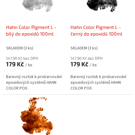
s
k
p
t
r
ů
o
d
Hahn Color Pigment L -
Hahn Color Pigment L -
u
bílý do epoxidů 100ml
černý do epoxidů 100ml
k
t
SKLADEM
(3 ks)
SKLADEM
(3 ks)
ů
147,90 Kč bez DPH
147,90 Kč bez DPH
179 Kč
179 Kč
/ ks
/ ks
Barevný roztok k probarvování
Barevný roztok k probarvování
epoxidových systémů HAHN
epoxidových systémů HAHN
COLOR POX .
COLOR POX .