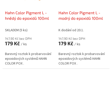
Hahn Color Pigment L -
Hahn Color Pigment L -
hnědý do epoxidů 100ml
modrý do epoxidů 100ml
SKLADEM
(5 ks)
K dodání od 20.1.
147,90 Kč bez DPH
147,90 Kč bez DPH
179 Kč
179 Kč
/ ks
/ ks
Barevný roztok k probarvování
Barevný roztok k probarvování
epoxidových systémů HAHN
epoxidových systémů HAHN
COLOR POX .
COLOR POX .