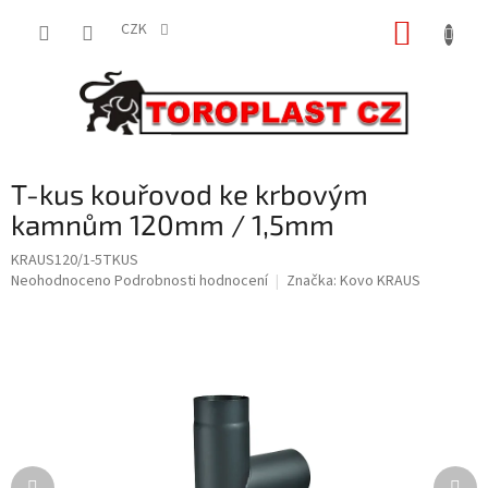
Přejít
NÁKUP
na
CZK
obsah
KOŠÍK
T-kus kouřovod ke krbovým
kamnům 120mm / 1,5mm
KRAUS120/1-5TKUS
Průměrné
Neohodnoceno
Podrobnosti hodnocení
Značka:
Kovo KRAUS
hodnocení
produktu
je
0,0
z
5
hvězdiček.