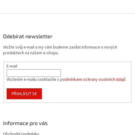
Z
á
p
a
Odebírat newsletter
t
Vložte svůj e-mail a my vám budeme zasílat informace o nových
í
produktech na našem e-shopu.
E-mail
Vložením e-mailu souhlasíte s
podmínkami ochrany osobních údajů
PŘIHLÁSIT SE
Informace pro vás
Obchodní podmínky