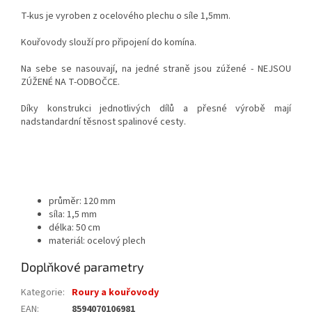
T-kus je vyroben z ocelového plechu o síle 1,5mm.
Kouřovody slouží pro připojení do komína.
Na sebe se nasouvají, na jedné straně jsou zúžené - NEJSOU
ZÚŽENÉ NA T-ODBOČCE.
Díky konstrukci jednotlivých dílů a přesné výrobě mají
nadstandardní těsnost spalinové cesty.
průměr: 120 mm
síla: 1,5 mm
délka: 50 cm
materiál: ocelový plech
Doplňkové parametry
Kategorie
:
Roury a kouřovody
EAN
:
8594070106981