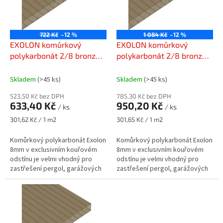
s
k
p
t
r
ů
o
722 Kč
–12 %
1 084 Kč
–12 %
d
EXOLON komůrkový
EXOLON komůrkový
u
polykarbonát 2/8 bronz
polykarbonát 2/8 bronz
k
1050 x 2000 mm
1050 x 3000 mm
t
Skladem
(>45 ks)
Skladem
(>45 ks)
ů
523,50 Kč bez DPH
785,30 Kč bez DPH
633,40 Kč
950,20 Kč
/ ks
/ ks
Měrná
Měrná
301,62 Kč / 1 m2
301,65 Kč / 1 m2
cena:
cena:
Komůrkový polykarbonát Exolon
Komůrkový polykarbonát Exolon
8mm v exclusivním kouřovém
8mm v exclusivním kouřovém
odstínu je velmi vhodný pro
odstínu je velmi vhodný pro
zastřešení pergol, garážových
zastřešení pergol, garážových
stání, součástí dřevostaveb a
stání, součástí dřevostaveb a
jiných.
jiných.