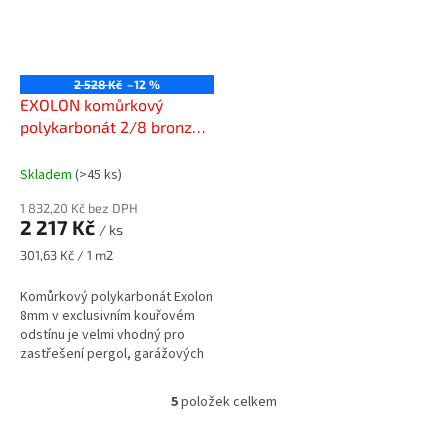
2 528 Kč
–12 %
EXOLON komůrkový
polykarbonát 2/8 bronz
1050 x 7000 mm
Skladem
(>45 ks)
1 832,20 Kč bez DPH
2 217 Kč
/ ks
Měrná
301,63 Kč / 1 m2
cena:
Komůrkový polykarbonát Exolon
8mm v exclusivním kouřovém
odstínu je velmi vhodný pro
zastřešení pergol, garážových
stání, součástí dřevostaveb a
jiných.
5
položek celkem
O
v