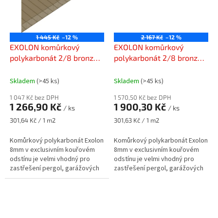
1 445 Kč
–12 %
2 167 Kč
–12 %
EXOLON komůrkový
EXOLON komůrkový
polykarbonát 2/8 bronz
polykarbonát 2/8 bronz
1050 x 4000 mm
1050 x 6000 mm
Skladem
(>45 ks)
Skladem
(>45 ks)
1 047 Kč bez DPH
1 570,50 Kč bez DPH
1 266,90 Kč
1 900,30 Kč
/ ks
/ ks
Měrná
Měrná
301,64 Kč / 1 m2
301,63 Kč / 1 m2
cena:
cena:
Komůrkový polykarbonát Exolon
Komůrkový polykarbonát Exolon
8mm v exclusivním kouřovém
8mm v exclusivním kouřovém
odstínu je velmi vhodný pro
odstínu je velmi vhodný pro
zastřešení pergol, garážových
zastřešení pergol, garážových
stání, součástí dřevostaveb a
stání, součástí dřevostaveb a
jiných.
jiných.