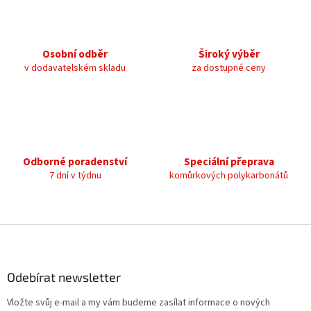
l
á
d
a
c
Osobní odběr
Široký výběr
í
v dodavatelském skladu
za dostupné ceny
p
r
v
k
y
v
ý
Odborné poradenství
Speciální přeprava
p
7 dní v týdnu
komůrkových polykarbonátů
i
s
u
Z
á
p
a
Odebírat newsletter
t
Vložte svůj e-mail a my vám budeme zasílat informace o nových
í