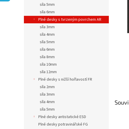
n
síla 5mm
e
síla 6mm
l
Plné desky s tvrzeným povrchem AR
síla 3mm
síla 4mm
síla 5mm
síla 6mm
síla 8mm
síla 10mm
síla 12mm
Plné desky s nižší hořlavostí FR
síla 2mm
síla 3mm
Souvi
síla 4mm
síla 5mm
Plné desky antistatické ESD
Plné desky potravinářské FG