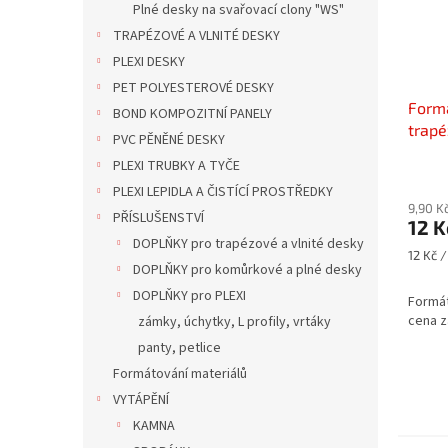
Plné desky na svařovací clony "WS"
TRAPÉZOVÉ A VLNITÉ DESKY
PLEXI DESKY
PET POLYESTEROVÉ DESKY
Formá
BOND KOMPOZITNÍ PANELY
trapé
PVC PĚNĚNÉ DESKY
PVC, 
PLEXI TRUBKY A TYČE
za 1k
PLEXI LEPIDLA A ČISTÍCÍ PROSTŘEDKY
9,90 K
PŘÍSLUŠENSTVÍ
12 K
DOPLŇKY pro trapézové a vlnité desky
Měrná
12 Kč /
DOPLŇKY pro komůrkové a plné desky
cena:
DOPLŇKY pro PLEXI
Formát
cena z
zámky, úchytky, L profily, vrtáky
panty, petlice
Formátování materiálů
VYTÁPĚNÍ
KAMNA