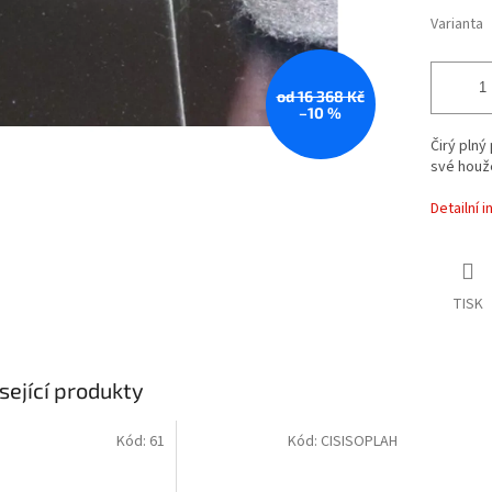
Varianta
od 16 368 Kč
–10 %
Čirý plný
své houž
Detailní 
TISK
sející produkty
Kód:
61
Kód:
CISISOPLAH