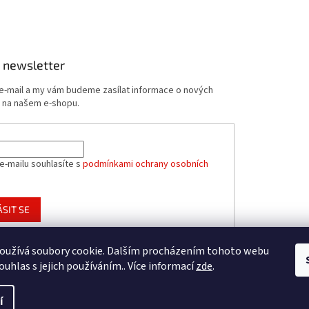
 newsletter
 e-mail a my vám budeme zasílat informace o nových
 na našem e-shopu.
e-mailu souhlasíte s
podmínkami ochrany osobních
ÁSIT SE
oužívá soubory cookie. Dalším procházením tohoto webu
ouhlas s jejich používáním.. Více informací
zde
.
í