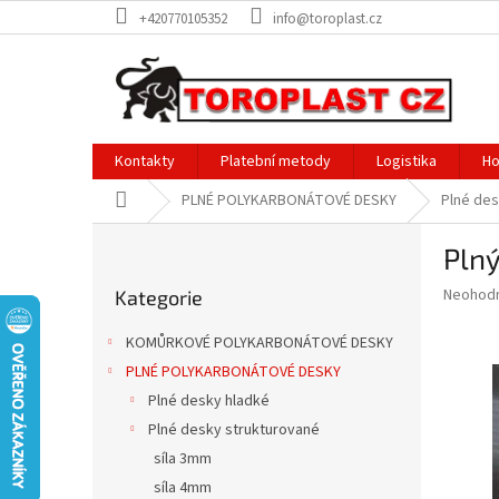
Přejít
+420770105352
info@toroplast.cz
na
obsah
Kontakty
Platební metody
Logistika
Ho
Domů
PLNÉ POLYKARBONÁTOVÉ DESKY
Plné de
P
Pln
o
Přeskočit
s
Průměr
Neohod
Kategorie
kategorie
t
hodnoce
r
produkt
KOMŮRKOVÉ POLYKARBONÁTOVÉ DESKY
a
je
PLNÉ POLYKARBONÁTOVÉ DESKY
0,0
n
z
Plné desky hladké
n
5
í
Plné desky strukturované
hvězdič
p
síla 3mm
a
síla 4mm