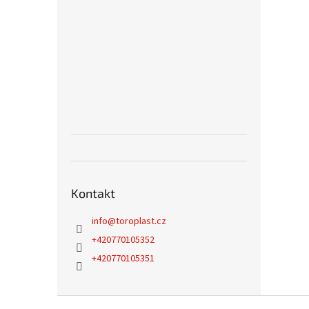
Kontakt
info
@
toroplast.cz
+420770105352
+420770105351
Z