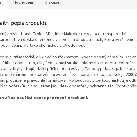
s
Hodnocení
Diskuze
ailní popis produktu
 plný polykarbonát Exolon AR (dříve Makrolon) je vysoce transparentní
karbonátová deska s tvrzenou vrstvou na obou stranách, která zvyšuje nej
i poškrábání, ale také chemickou a UV odolnost.
ce kvalitní materiál, díky své houževnatosti vysoce odolný nárazům. Desk
UV filtr z obou stran, díky čemuž mají široké uplatnění v interiéru i exteriéru
zbitné kryty strojů, dělící příčky, přístřešky...) Tento typ desek je k dispozi
dardně v čirém / bezbarvém provedení. Standardní velikost desek je 2000
řání provádíme pravoúhlé formátování kotoučovou pilou (podmínkou je odb
lých odřezků). Z obou stran jsou desky opatřeny ochrannou folií proti pošk
on AR se používá pouze pro rovné prosklení.