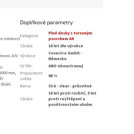
Doplňkové parametry
Plné desky s tvrzeným
Kategorie
:
en odolnost
povrchem AR
Záruka
:
10 let dle výrobce
Covestro GmbH -
y mono 2UV
Výrobce
:
Německo
UV filtr
:
ANO oboustranný
ci
x3000 mm,
Propustnost
88 %
ěr
světla
:
rábání.
Barva
:
čirá - clear - průsvitná
10 let proti rozbití, 5 let
Záruka
:
proti rozštěpení a
povětrnostním vlivům