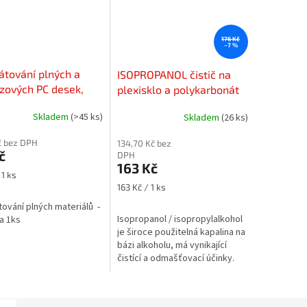
176 Kč
–7 %
tování plných a
ISOPROPANOL čistič na
zových PC desek,
plexisklo a polykarbonát
PLEXI, BOND - cena
(500ml)
Skladem
(>45 ks)
Skladem
(26 ks)
s
č bez DPH
134,70 Kč bez
č
DPH
163 Kč
 1 ks
Měrná
163 Kč / 1 ks
cena:
ování plných materiálů -
Isopropanol / isopropylalkohol
a 1ks
je široce použitelná kapalina na
bázi alkoholu, má vynikající
čistící a odmašťovací účinky.