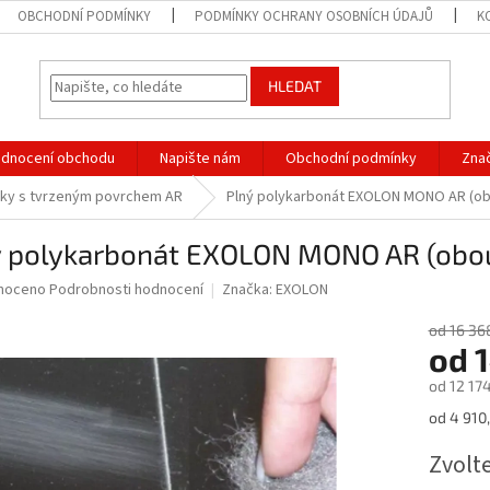
OBCHODNÍ PODMÍNKY
PODMÍNKY OCHRANY OSOBNÍCH ÚDAJŮ
K
HLEDAT
dnocení obchodu
Napište nám
Obchodní podmínky
Zna
sky s tvrzeným povrchem AR
Plný polykarbonát EXOLON MONO AR (obo
ý polykarbonát EXOLON MONO AR (obous
né
noceno
Podrobnosti hodnocení
Značka:
EXOLON
ní
u
od 16 36
od
1
od
12 17
Měrná
od 4 910
ek.
cena:
Zvolt