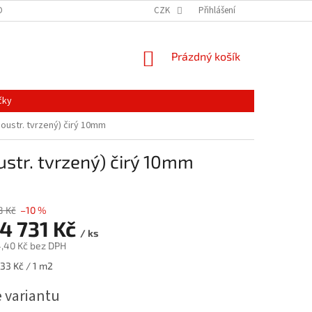
ONTAKTY
MAPA SERVERU
NOVINKY
CZK
Přihlášení
NÁKUPNÍ
Prázdný košík
KOŠÍK
čky
ustr. tvrzený) čirý 10mm
tr. tvrzený) čirý 10mm
8 Kč
–10 %
4 731 Kč
/ ks
4,40 Kč
bez DPH
,33 Kč / 1 m2
e variantu