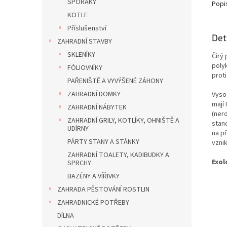
SPORÁKY
Popi
KOTLE
Příslušenství
Det
ZAHRADNÍ STAVBY
SKLENÍKY
Čirý
poly
FÓLIOVNÍKY
prot
PAŘENIŠTĚ A VYVÝŠENÉ ZÁHONY
ZAHRADNÍ DOMKY
Vyso
mají 
ZAHRADNÍ NÁBYTEK
(nero
ZAHRADNÍ GRILY, KOTLÍKY, OHNIŠTĚ A
stan
UDÍRNY
na p
PÁRTY STANY A STÁNKY
vznik
ZAHRADNÍ TOALETY, KADIBUDKY A
Exol
SPRCHY
BAZÉNY A VÍŘIVKY
ZAHRADA PĚSTOVÁNÍ ROSTLIN
ZAHRADNICKÉ POTŘEBY
DÍLNA