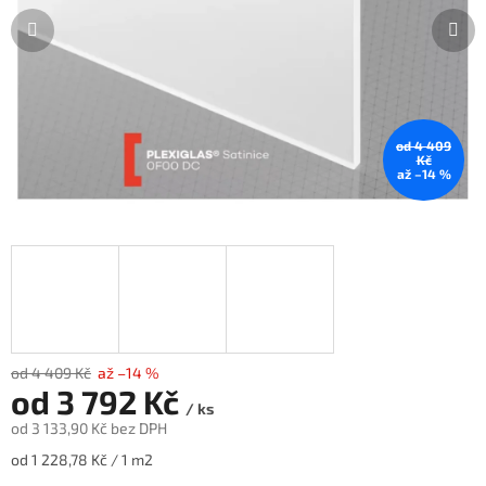
od 4 409
Kč
až –14 %
od 4 409 Kč
až –14 %
od
3 792 Kč
/ ks
od
3 133,90 Kč
bez DPH
Měrná
od 1 228,78 Kč / 1 m2
cena: