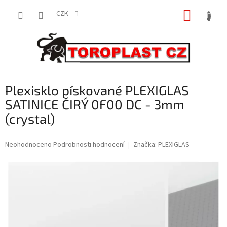
Přejít
NÁKUP
na
CZK
obsah
KOŠÍK
Plexisklo pískované PLEXIGLAS
SATINICE ČIRÝ 0F00 DC - 3mm
(crystal)
Průměrné
Neohodnoceno
Podrobnosti hodnocení
Značka:
PLEXIGLAS
hodnocení
produktu
je
0,0
z
5
hvězdiček.