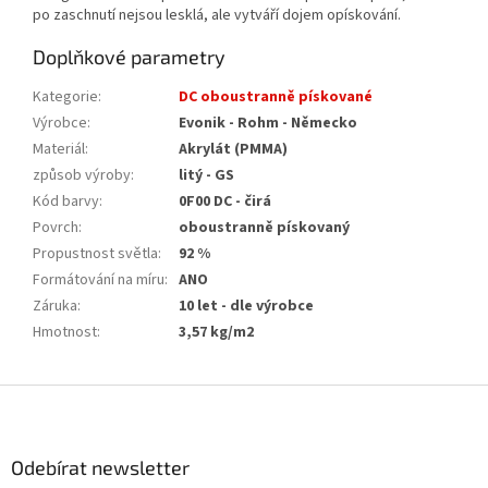
po zaschnutí nejsou lesklá, ale vytváří dojem opískování.
Doplňkové parametry
Kategorie
:
DC oboustranně pískované
Výrobce
:
Evonik - Rohm - Německo
Materiál
:
Akrylát (PMMA)
způsob výroby
:
litý - GS
Kód barvy
:
0F00 DC - čirá
Povrch
:
oboustranně pískovaný
Propustnost světla
:
92 %
Formátování na míru
:
ANO
Záruka
:
10 let - dle výrobce
Hmotnost
:
3,57 kg/m2
Z
á
p
a
Odebírat newsletter