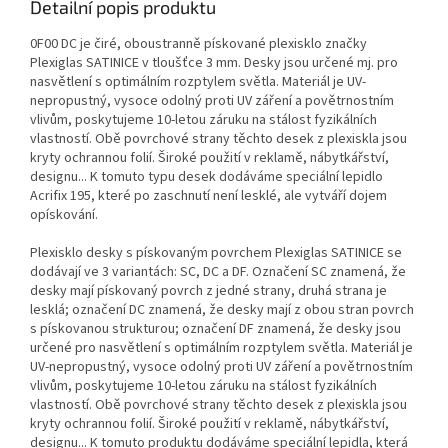
Detailní popis produktu
0F00 DC je čiré, oboustranně pískované plexisklo značky
Plexiglas SATINICE v tloušťce 3 mm. Desky jsou určené mj. pro
nasvětlení s optimálním rozptylem světla. Materiál je UV-
nepropustný, vysoce odolný proti UV záření a povětrnostním
vlivům, poskytujeme 10-letou záruku na stálost fyzikálních
vlastností. Obě povrchové strany těchto desek z plexiskla jsou
kryty ochrannou folií. Široké použití v reklamě, nábytkářství,
designu... K tomuto typu desek dodáváme speciální lepidlo
Acrifix 195, které po zaschnutí není lesklé, ale vytváří dojem
opískování.
Plexisklo desky s pískovaným povrchem Plexiglas SATINICE se
dodávají ve 3 variantách: SC, DC a DF. Označení SC znamená, že
desky mají pískovaný povrch z jedné strany, druhá strana je
lesklá; označení DC znamená, že desky mají z obou stran povrch
s pískovanou strukturou; označení DF znamená, že desky jsou
určené pro nasvětlení s optimálním rozptylem světla. Materiál je
UV-nepropustný, vysoce odolný proti UV záření a povětrnostním
vlivům, poskytujeme 10-letou záruku na stálost fyzikálních
vlastností. Obě povrchové strany těchto desek z plexiskla jsou
kryty ochrannou folií. Široké použití v reklamě, nábytkářství,
designu... K tomuto produktu dodáváme speciální lepidla, která