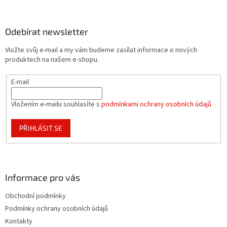
á
p
a
Odebírat newsletter
t
Vložte svůj e-mail a my vám budeme zasílat informace o nových
í
produktech na našem e-shopu.
E-mail
Vložením e-mailu souhlasíte s
podmínkami ochrany osobních údajů
PŘIHLÁSIT SE
Informace pro vás
Obchodní podmínky
Podmínky ochrany osobních údajů
Kontakty