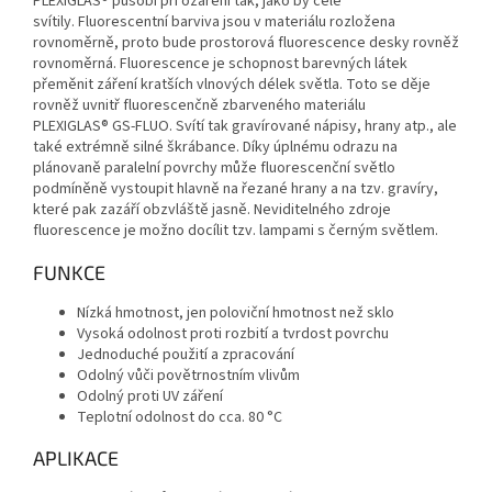
PLEXIGLAS® působí při ozáření tak, jako by celé
svítily. Fluorescentní barviva jsou v materiálu rozložena
rovnoměrně, proto bude prostorová fluorescence desky rovněž
rovnoměrná. Fluorescence je schopnost barevných látek
přeměnit záření kratších vlnových délek světla. Toto se děje
rovněž uvnitř fluorescenčně zbarveného materiálu
PLEXIGLAS® GS-FLUO. Svítí tak gravírované nápisy, hrany atp., ale
také extrémně silné škrábance. Díky úplnému odrazu na
plánovaně paralelní povrchy může fluorescenční světlo
podmíněně vystoupit hlavně na řezané hrany a na tzv. gravíry,
které pak zazáří obzvláště jasně. Neviditelného zdroje
fluorescence je možno docílit tzv. lampami s černým světlem.
FUNKCE
Nízká hmotnost, jen poloviční hmotnost než sklo
Vysoká odolnost proti rozbití a tvrdost povrchu
Jednoduché použití a zpracování
Odolný vůči povětrnostním vlivům
Odolný proti UV záření
Teplotní odolnost do cca. 80 °C
APLIKACE