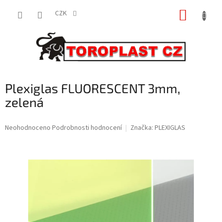
Přejít
NÁKUP
na
CZK
obsah
KOŠÍK
Plexiglas FLUORESCENT 3mm,
zelená
Průměrné
Neohodnoceno
Podrobnosti hodnocení
Značka:
PLEXIGLAS
hodnocení
produktu
je
0,0
z
5
hvězdiček.