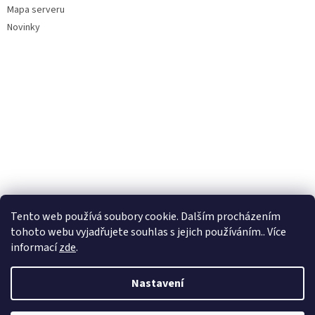
Mapa serveru
Novinky
Tento web používá soubory cookie. Dalším procházením
tohoto webu vyjadřujete souhlas s jejich používáním.. Více
informací
zde
.
Nastavení
Vytvořil Shoptet