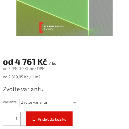
od
4 761 Kč
/ ks
od
3 934,70 Kč
bez DPH
Měrná
od 2 319,05 Kč / 1 m2
cena:
Zvolte variantu
Varianta
Přidat do košíku