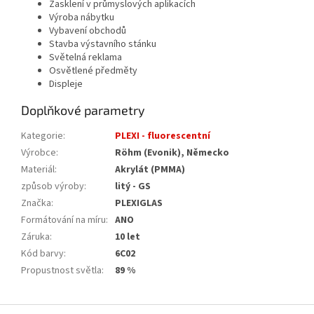
Zasklení v průmyslových aplikacích
Výroba nábytku
Vybavení obchodů
Stavba výstavního stánku
Světelná reklama
Osvětlené předměty
Displeje
Doplňkové parametry
Kategorie
:
PLEXI - fluorescentní
Výrobce
:
Röhm (Evonik), Německo
Materiál
:
Akrylát (PMMA)
způsob výroby
:
litý - GS
Značka
:
PLEXIGLAS
Formátování na míru
:
ANO
Záruka
:
10 let
Kód barvy
:
6C02
Propustnost světla
:
89 %
Z