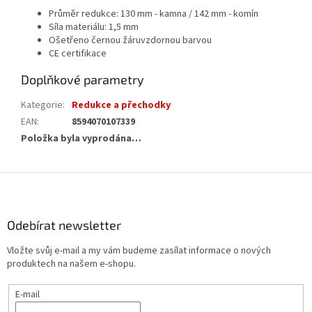
Průměr redukce: 130 mm - kamna / 142 mm - komín
Síla materiálu: 1,5 mm
Ošetřeno černou žáruvzdornou barvou
CE certifikace
Doplňkové parametry
Kategorie
:
Redukce a přechodky
EAN
:
8594070107339
Položka byla vyprodána…
Z
á
p
a
Odebírat newsletter
t
Vložte svůj e-mail a my vám budeme zasílat informace o nových
í
produktech na našem e-shopu.
E-mail