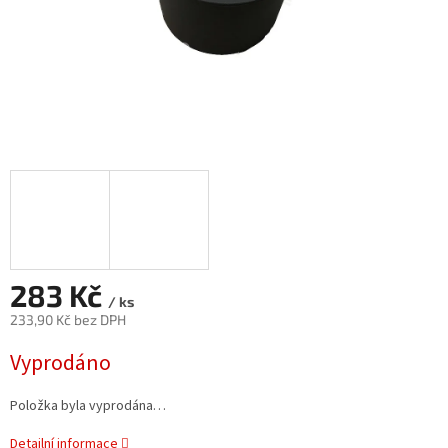
283 Kč
/ ks
233,90 Kč bez DPH
Měrná
Vyprodáno
cena:
Položka byla vyprodána…
Detailní informace