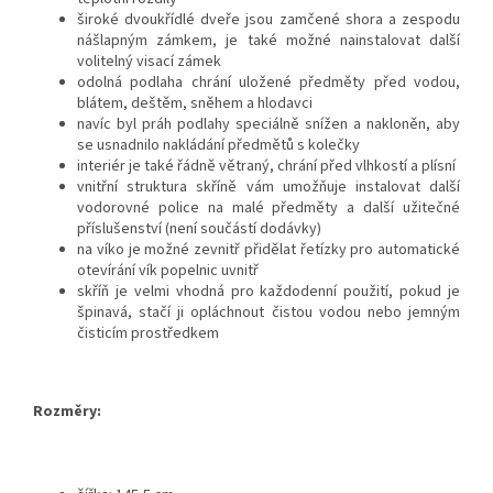
široké dvoukřídlé dveře jsou zamčené shora a zespodu
nášlapným zámkem, je také možné nainstalovat další
volitelný visací zámek
odolná podlaha chrání uložené předměty před vodou,
blátem, deštěm, sněhem a hlodavci
navíc byl práh podlahy speciálně snížen a nakloněn, aby
se usnadnilo nakládání předmětů s kolečky
interiér je také řádně větraný, chrání před vlhkostí a plísní
vnitřní struktura skříně vám umožňuje instalovat další
vodorovné police na malé předměty a další užitečné
příslušenství (není součástí dodávky)
na víko je možné zevnitř přidělat řetízky pro automatické
otevírání vík popelnic uvnitř
skříň je velmi vhodná pro každodenní použití, pokud je
špinavá, stačí ji opláchnout čistou vodou nebo jemným
čisticím prostředkem
Rozměry: