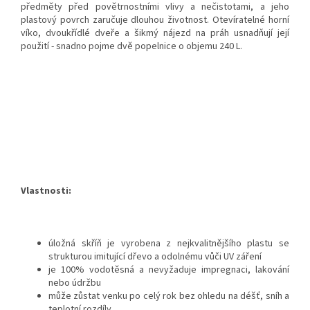
předměty před povětrnostními vlivy a nečistotami, a jeho
plastový povrch zaručuje dlouhou životnost. Otevíratelné horní
víko, dvoukřídlé dveře a šikmý nájezd na práh usnadňují její
použití - snadno pojme dvě popelnice o objemu 240 L.
Vlastnosti:
úložná skříň je vyrobena z nejkvalitnějšího plastu se
strukturou imitující dřevo a odolnému vůči UV záření
je 100% vodotěsná a nevyžaduje impregnaci, lakování
nebo údržbu
může zůstat venku po celý rok bez ohledu na déšť, sníh a
teplotní rozdíly