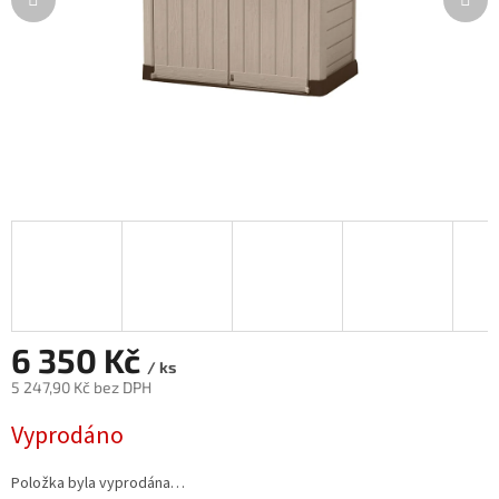
6 350 Kč
/ ks
5 247,90 Kč bez DPH
Měrná
Vyprodáno
cena:
Položka byla vyprodána…