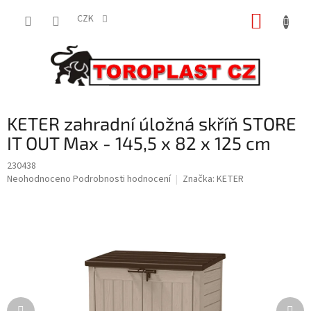
Přejít
NÁKUP
na
CZK
obsah
KOŠÍK
KETER zahradní úložná skříň STORE
IT OUT Max - 145,5 x 82 x 125 cm
230438
Průměrné
Neohodnoceno
Podrobnosti hodnocení
Značka:
KETER
hodnocení
produktu
je
0,0
z
5
hvězdiček.