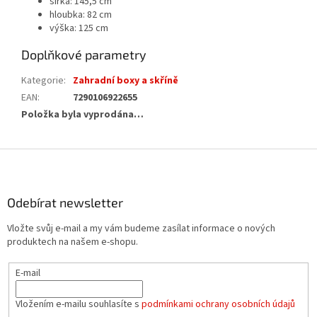
šířka: 145,5 cm
hloubka: 82 cm
výška: 125 cm
Doplňkové parametry
Kategorie
:
Zahradní boxy a skříně
EAN
:
7290106922655
Položka byla vyprodána…
Z
á
p
a
Odebírat newsletter
t
Vložte svůj e-mail a my vám budeme zasílat informace o nových
í
produktech na našem e-shopu.
E-mail
Vložením e-mailu souhlasíte s
podmínkami ochrany osobních údajů