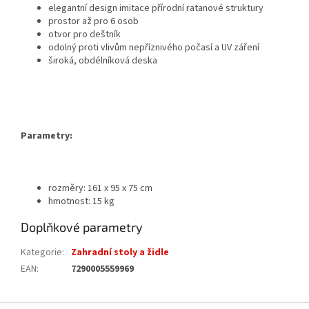
elegantní design imitace přírodní ratanové struktury
prostor až pro 6 osob
otvor pro deštník
odolný proti vlivům nepříznivého počasí a UV záření
široká, obdélníková deska
Parametry:
rozměry: 161 x 95 x 75 cm
hmotnost: 15 kg
Doplňkové parametry
Kategorie
:
Zahradní stoly a židle
EAN
:
7290005559969