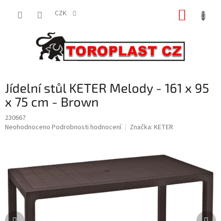
Přejít
NÁKUP
na
CZK
obsah
KOŠÍK
Jídelní stůl KETER Melody - 161 x 95
x 75 cm - Brown
230667
Průměrné
Neohodnoceno
Podrobnosti hodnocení
Značka:
KETER
hodnocení
produktu
je
0,0
z
5
hvězdiček.