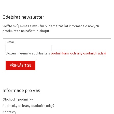
Z
á
p
a
Odebírat newsletter
t
Vložte svůj e-mail a my vám budeme zasílat informace o nových
í
produktech na našem e-shopu.
E-mail
Vložením e-mailu souhlasíte s
podmínkami ochrany osobních údajů
PŘIHLÁSIT SE
Informace pro vás
Obchodní podmínky
Podmínky ochrany osobních údajů
Kontakty