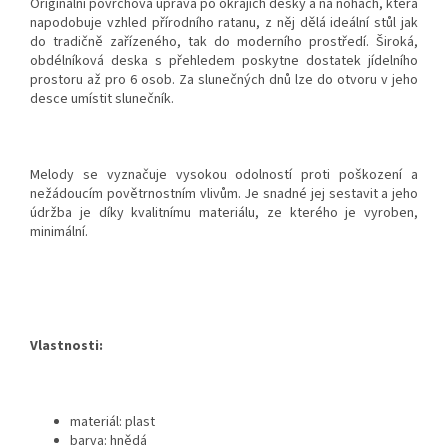
Originální povrchová úprava po okrajích desky a na nohách, která
napodobuje vzhled přírodního ratanu, z něj dělá ideální stůl jak
do tradičně zařízeného, tak do moderního prostředí. Široká,
obdélníková deska s přehledem poskytne dostatek jídelního
prostoru až pro 6 osob. Za slunečných dnů lze do otvoru v jeho
desce umístit slunečník.
Melody se vyznačuje vysokou odolností proti poškození a
nežádoucím povětrnostním vlivům. Je snadné jej sestavit a jeho
údržba je díky kvalitnímu materiálu, ze kterého je vyroben,
minimální.
Vlastnosti:
materiál: plast
barva: hnědá