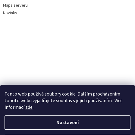
Mapa serveru
Novinky
Tento web používá soubory cookie. Dalším procházením
tohoto webu vyjadřujete souhlas s jejich používáním.. Více
informací
zde
.
Nastavení
Vytvořil Shoptet