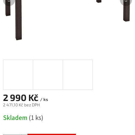
2 990 Kč
/ ks
2 471,10 Kč bez DPH
Měrná
Skladem
(1 ks)
cena: