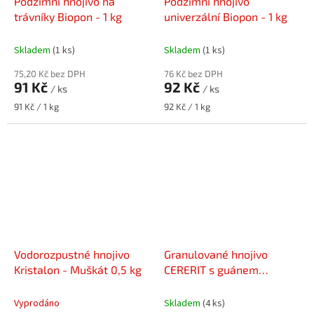
Podzimní hnojivo na
Podzimní hnojivo
trávníky Biopon - 1 kg
univerzální Biopon - 1 kg
Skladem
(1 ks)
Skladem
(1 ks)
75,20 Kč bez DPH
76 Kč bez DPH
91 Kč
92 Kč
/ ks
/ ks
Měrná
Měrná
91 Kč / 1 kg
92 Kč / 1 kg
cena:
cena:
Vodorozpustné hnojivo
Granulované hnojivo
Kristalon - Muškát 0,5 kg
CERERIT s guánem
univerzální 1 kg
Vyprodáno
Skladem
(4 ks)