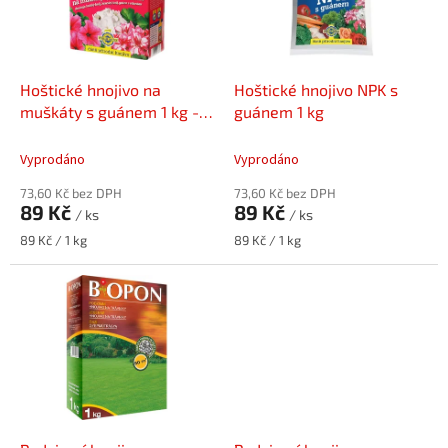
s
k
p
t
r
ů
o
d
Hoštické hnojivo na
Hoštické hnojivo NPK s
u
muškáty s guánem 1 kg -
guánem 1 kg
k
VÝPRODEJ
t
Vyprodáno
Vyprodáno
ů
73,60 Kč bez DPH
73,60 Kč bez DPH
89 Kč
89 Kč
/ ks
/ ks
Měrná
Měrná
89 Kč / 1 kg
89 Kč / 1 kg
cena:
cena: