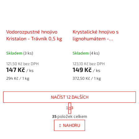
Vodorozpustné hnojivo
Krystalické hnojivo s
Kristalon - Trávník 0,5 kg
lignohumátem -
Startovací 400 g
Skladem
(3 ks)
Skladem
(4 ks)
121,50 Kč bez DPH
123,10 Kč bez DPH
147 Kč
149 Kč
/ ks
/ ks
Měrná
Měrná
294 Kč / 1 kg
372,50 Kč / 1 kg
cena:
cena:
NAČÍST 12 DALŠÍCH
S
1
3
t
O
r
35
položek celkem
v
á
l
NAHORU
n
á
k
d
o