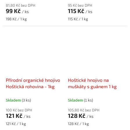
81,80 Kč bez DPH
95 Kč bez DPH
99 Kč
115 Kč
/ ks
/ ks
Měrná
Měrná
198 Kč / 1 kg
115 Kč / 1 kg
cena:
cena:
Přírodní organické hnojivo
Hoštické hnojivo na
Hoštická rohovina - 1kg
muškáty s guánem 1 kg
Skladem
(3 ks)
Skladem
(1 ks)
100 Kč bez DPH
105,80 Kč bez DPH
121 Kč
128 Kč
/ ks
/ ks
Měrná
Měrná
121 Kč / 1 kg
128 Kč / 1 kg
cena:
cena: