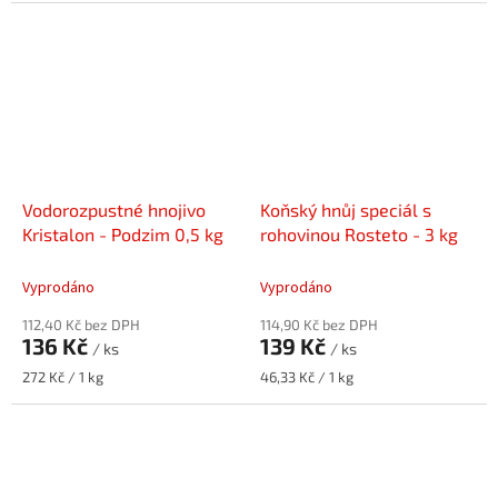
Vodorozpustné hnojivo
Koňský hnůj speciál s
Kristalon - Podzim 0,5 kg
rohovinou Rosteto - 3 kg
Vyprodáno
Vyprodáno
112,40 Kč bez DPH
114,90 Kč bez DPH
136 Kč
139 Kč
/ ks
/ ks
Měrná
Měrná
272 Kč / 1 kg
46,33 Kč / 1 kg
cena:
cena: