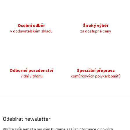
v
a
á
c
n
í
í
p
Osobní odběr
Široký výběr
r
v
v dodavatelském skladu
za dostupné ceny
k
y
v
ý
p
i
s
Odborné poradenství
Speciální přeprava
u
7 dní v týdnu
komůrkových polykarbonátů
Z
á
p
a
Odebírat newsletter
t
Vložte svůj e-mail a my vám budeme zasílat informace o nových