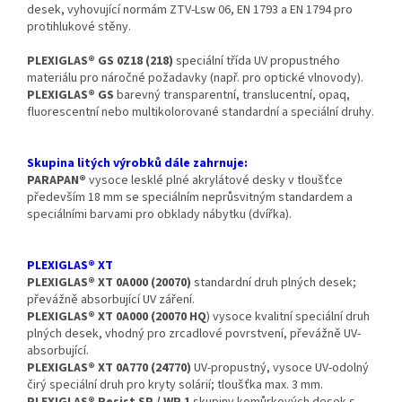
desek, vyhovující normám ZTV-Lsw 06, EN 1793 a EN 1794 pro
protihlukové stěny.
PLEXIGLAS® GS 0Z18 (218)
speciální třída UV propustného
materiálu pro náročné požadavky (např. pro optické vlnovody).
PLEXIGLAS® GS
barevný transparentní, translucentní, opaq,
fluorescentní nebo multikolorované standardní a speciální druhy.
Skupina litých výrobků dále zahrnuje:
PARAPAN®
vysoce lesklé plné akrylátové desky v tloušťce
především 18 mm se speciálním neprůsvitným standardem a
speciálními barvami pro obklady nábytku (dvířka).
PLEXIGLAS® XT
PLEXIGLAS® XT 0A000 (20070)
standardní druh plných desek;
převážně absorbující UV záření.
PLEXIGLAS® XT 0A000 (20070 HQ
) vysoce kvalitní speciální druh
plných desek, vhodný pro zrcadlové povrstvení, převážně UV-
absorbující.
PLEXIGLAS® XT 0A770 (24770)
UV-propustný, vysoce UV-odolný
čirý speciální druh pro kryty solárií; tloušťka max. 3 mm.