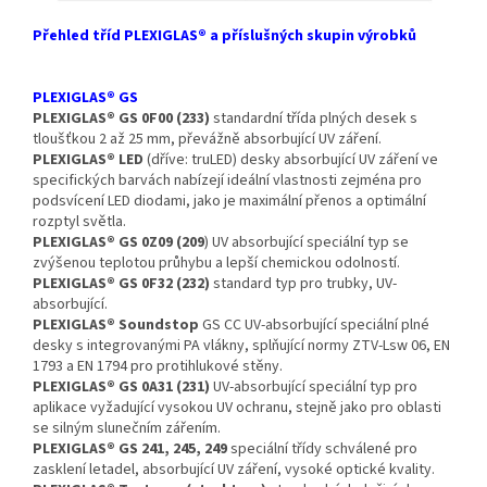
Přehled tříd PLEXIGLAS® a příslušných skupin výrobků
PLEXIGLAS® GS
PLEXIGLAS® GS 0F00 (233)
standardní třída plných desek s
tloušťkou 2 až 25 mm, převážně absorbující UV záření.
PLEXIGLAS® LED
(dříve: truLED) desky absorbující UV záření ve
specifických barvách nabízejí ideální vlastnosti zejména pro
podsvícení LED diodami, jako je maximální přenos a optimální
rozptyl světla.
PLEXIGLAS® GS 0Z09 (209
) UV absorbující speciální typ se
zvýšenou teplotou průhybu a lepší chemickou odolností.
PLEXIGLAS® GS 0F32 (232)
standard typ pro trubky, UV-
absorbující.
PLEXIGLAS® Soundstop
GS CC UV-absorbující speciální plné
desky s integrovanými PA vlákny, splňující normy ZTV-Lsw 06, EN
1793 a EN 1794 pro protihlukové stěny.
PLEXIGLAS® GS 0A31 (231)
UV-absorbující speciální typ pro
aplikace vyžadující vysokou UV ochranu, stejně jako pro oblasti
se silným slunečním zářením.
PLEXIGLAS® GS 241, 245, 249
speciální třídy schválené pro
zasklení letadel, absorbující UV záření, vysoké optické kvality.