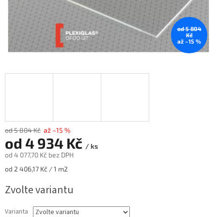
od 5 804
Kč
až –15 %
od 5 804 Kč
až –15 %
od
4 934 Kč
/ ks
od
4 077,70 Kč
bez DPH
Měrná
od 2 406,17 Kč / 1 m2
cena:
Zvolte variantu
Varianta