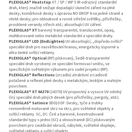
PLEXIGLAS® Heatstop
XT / SP / WP 5 IR-odrazivý standardní
druh, který značně snižuje dopadající sluneční záření na plné
desky, komůrkové desky s úpravou NO DROP 6 na jedné straně a
vlnité desky; pro obloukové a rovné střešní světlíky, přístřešky,
prosklené verandy střech atd.; absorbující UV záření.
PLEXIGLAS® XT
barevný transparentní, translucentní, opaq,
multikorované nebo metalické standardní a speciální druhy.
PLEXIGLAS® LED
(EndLighten)
UV-absorbující, „dopředu-svítící“
speciální druh pro nasvětlování hranou, energeticky úsporné a
ultra tenké svítící reklamy.
PLEXIGLAS® Optical
(RP) pískovaný, šedě-transparentní
speciální druh vyrobený ze speciální formovací směsi, se
specifickým světelným výkonem pro zadní projekci (RP).
PLEXIGLAS® Reflections
(zrcadlo) atraktivní zrcadlově
potažené a reflexní plné desky s metalickým, lesklým a matným
povrchem.
PLEXIGLAS® XT 0A370
(24370) UV propustný a vysoce UV odolný
čirý speciální druh plných desek (pro přístřešky, pergoly, atd.).
PLEXIGLAS® Satinice
0D010 DF: Desky, tyče a trubky
rovnoměrně matované skrz na skrz, pro světelné objekty a
svítící reklamy. SC, DC: Čiré a barevné, koextrudované
standardní typy s jedno (SC) a oboustranně (DC) pískovaným
povrchem pro zasklívání obrazů, nábytek, světelné displeje,
světelné reklamy a svítící objekty.