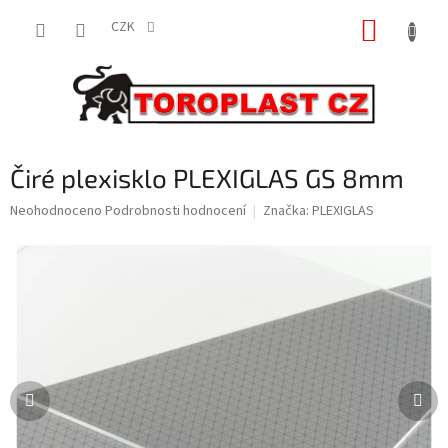
Přejít
NÁKUP
na
CZK
obsah
KOŠÍK
Čiré plexisklo PLEXIGLAS GS 8mm
Průměrné
Neohodnoceno
Podrobnosti hodnocení
Značka:
PLEXIGLAS
hodnocení
produktu
je
0,0
z
5
hvězdiček.