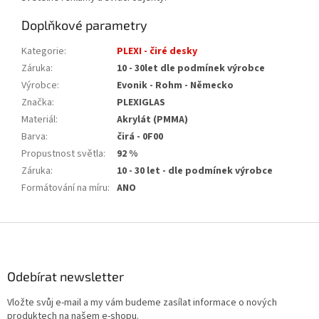
Doplňkové parametry
Kategorie
:
PLEXI - čiré desky
Záruka
:
10 - 30let dle podmínek výrobce
Výrobce
:
Evonik - Rohm - Německo
Značka
:
PLEXIGLAS
Materiál
:
Akrylát (PMMA)
Barva
:
čirá - 0F00
Propustnost světla
:
92 %
Záruka
:
10 - 30 let - dle podmínek výrobce
Formátování na míru
:
ANO
Z
á
p
a
Odebírat newsletter
t
Vložte svůj e-mail a my vám budeme zasílat informace o nových
í
produktech na našem e-shopu.