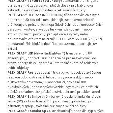
PLEXIGLAS® Textures (struktury)
standardní druh čirých a
transparentně zabarvených plných desek pro balkonová
zábradlí, dekorativní prosklení a reklamní předměty.
PLEXIGLAS® Hi-Gloss
(MULTICOLOR) třída speciálních plných
desek s tloušťkou od 9 mm, skládající se ze dvou nebo tří
průhledných, průsvitných, neprůhledných nebo fluorescenčních
barevných vrstev, s vysoce lesklými, pískovanými nebo
strukturovanými povrchy; pro aplikace s výřezy nebo
dekorativním efektem na hraně. PLEXIGLAS® GS 0F00 (221, 222)
standardní třída bloků s tloušťkou od 30 mm, absorbující UV
záření.
PLEXIGLAS® LED
(dříve: EndLighten T) transparentní, UV
absorbující, „dopředu šířící“ speciálně pro nasvětlování do
hrany, energeticky úsporné a ultra tenké světelné reklamy a
svítící objekty.
PLEXIGLAS® Resist
speciální třída plných desek se zvýšenou
rázovou odolností a nižší tuhostí, s vysoce lesklým nebo
pískovaným povrchem, UV absorbující, pro čelní skla
dvoukolových (jednostopých) vozidel, výstavbu veletržních
stánků a skladovacích příslušenství, ochranná prosklení apod.
PLEXIGLAS® Satinice
čiré a barevné desky standardní třídy s
jedno (SC) a oboustranně (DC) pískovaným povrchem pro
nábytek, displeje, světelné reklamy a svítící objekty.
PLEXIGLAS® Soundstop
GS UV absorbující speciální typ plných