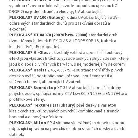
PLEXIGLAS® Resist SP / WP 1
skupiny komůrkových desek s
vysokou rázovou odolností, s vodě-odpudivou úpravou NO
DROP 2) na jedné straně, a vlnovky; UV-absorbující.
PLEXIGLAS® UV 100 (Gallery)
rodina UV-absorbujících a UV-
ochranných standardních druhů pro zasklívání obrazů a
exponátů.
PLEXIGLAS® XT 0A070 (29070 bzw. 29080)
standardní druh
dvoustěnných desek PLEXIGLAS ALLTOP® SDP 16, trubek a
kulatých tyčí, UV-propustný.
PLEXIGLAS® Hi-Gloss
ušlechtilý vzhled a speciální hloubkový
efekt jsou vlastnosti těchto vysoce lesklých plných desek, které
jsou k dispozici v různých barvách, s nejmodernějším dekorem.
PLEXIGLAS® Resist
2 45, -65, -75, -100 standardní třídy plných
desek s vyšší, odstupňovanou rázovou houževnatostí a
sníženou tuhostí, absorbující UV záření.
PLEXIGLAS® Soundstop
XT 3 UV-absorbující speciální druhy
plných desek, splňující normy ZTV-Lsw 06, EN 1793 a EN 1794 pro
protihlukové stěny.
PLEXIGLAS® Textures (struktury)
plné desky s varietou
klasických strukturovaných povrchů, kombinované s trendy
barvami a duhovým efektem.
PLEXIGLAS® Alltop
SP 4 skupina vícestěnných desek s vodou
odpuzující úpravou na povrchu na obou stranách desky a uvnitř
dutinek.