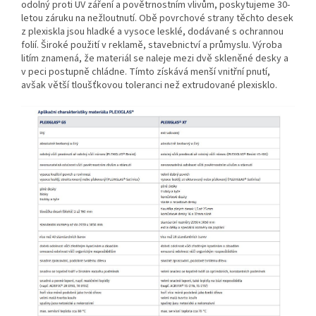
odolný proti UV záření a povětrnostním vlivům, poskytujeme 30-
letou záruku na nežloutnutí. Obě povrchové strany těchto desek
z plexiskla jsou hladké a vysoce lesklé, dodávané s ochrannou
folií. Široké použití v reklamě, stavebnictví a průmyslu. Výroba
litím znamená, že materiál se naleje mezi dvě skleněné desky a
v peci postupně chládne. Tímto získává menší vnitřní pnutí,
avšak větší tloušťkovou toleranci než extrudované plexisklo.