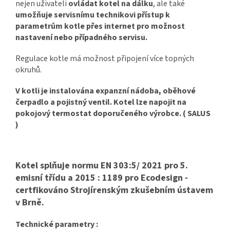
nejen uživateli
ovládat kotel na dálku
, ale také
umožňuje servisnímu technikovi přístup k
parametrům kotle přes internet pro možnost
nastavení nebo případného servisu.
Regulace kotle má možnost připojení více topných
okruhů.
V kotli je instalována expanzní nádoba, oběhové
čerpadlo a pojistný ventil. Kotel lze napojit na
pokojový termostat doporučeného výrobce. ( SALUS
)
Kotel splňuje normu EN 303:5/ 2021 pro 5.
emisní třídu a 2015 : 1189 pro Ecodesign -
certfikováno Strojírenským zkušebním ústavem
v Brně.
Technické parametry :