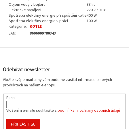
Objem vody v bojleru
33 lit
Elektrické napájení
220 V 50 Hz
Spotřeba elektřiny energie při spuštění kotle
400 W
Spotřeba elektřiny energie v práci
100 W
Kategorie
:
KOTLE
EAN
:
8606009780343
Z
á
p
a
Odebírat newsletter
t
Vložte svůj e-mail a my vám budeme zasílat informace o nových
í
produktech na našem e-shopu.
E-mail
Vložením e-mailu souhlasíte s
podmínkami ochrany osobních údajů
PŘIHLÁSIT SE