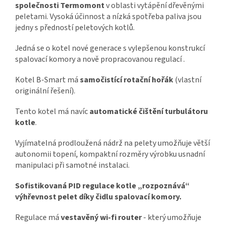
společnosti Termomont
v oblasti vytápění dřevěnými
peletami. Vysoká účinnost a nízká spotřeba paliva jsou
jedny s předností peletových kotlů.
Jedná se o kotel nové generace s vylepšenou konstrukcí
spalovací komory a nově propracovanou regulací .
Kotel B-Smart má
samočistící rotační hořák
(vlastní
originální řešení).
Tento kotel má navíc
automatické čištění
turbulátoru
kotle
.
Vyjímatelná prodloužená nádrž na pelety umožňuje větší
autonomii topení, kompaktní rozměry výrobku usnadní
manipulaci při samotné instalaci.
Sofistikovaná PID regulace kotle „rozpoznává“
výhřevnost pelet díky čidlu spalovací komory.
Regulace má
vestavěný wi-fi router
- který umožňuje