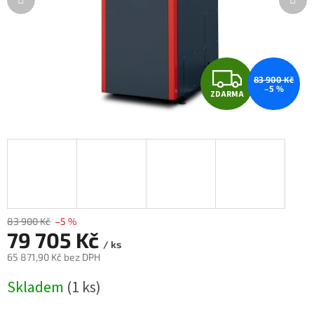
Z
83 900 Kč
–5 %
ZDARMA
D
A
R
M
A
83 900 Kč
–5 %
79 705 Kč
/ ks
65 871,90 Kč bez DPH
Měrná
Skladem
(1 ks)
cena: