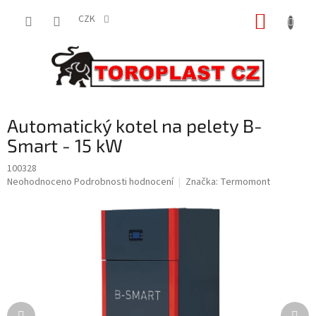
Přejít
NÁKUP
na
CZK
obsah
KOŠÍK
Automatický kotel na pelety B-
Smart - 15 kW
100328
Průměrné
Neohodnoceno
Podrobnosti hodnocení
Značka:
Termomont
hodnocení
produktu
je
0,0
z
5
hvězdiček.