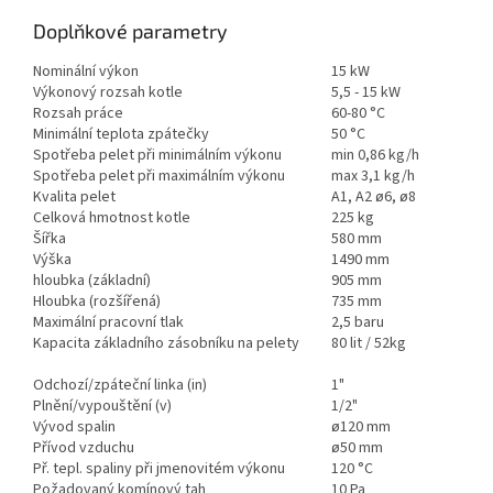
Doplňkové parametry
Nominální výkon
15 kW
Výkonový rozsah kotle
5,5 - 15 kW
Rozsah práce
60-80 °C
Minimální teplota zpátečky
50 °C
Spotřeba pelet při minimálním výkonu
min 0,86 kg/h
Spotřeba pelet při maximálním výkonu
max 3,1 kg/h
Kvalita pelet
A1, A2 ø6, ø8
Celková hmotnost kotle
225 kg
Šířka
580 mm
Výška
1490 mm
hloubka (základní)
905 mm
Hloubka (rozšířená)
735 mm
Maximální pracovní tlak
2,5 baru
Kapacita základního zásobníku na pelety
80 lit / 52kg
Odchozí/zpáteční linka (in)
1"
Plnění/vypouštění (v)
1/2"
Vývod spalin
ø120 mm
Přívod vzduchu
ø50 mm
Př. tepl. spaliny při jmenovitém výkonu
120 °C
Požadovaný komínový tah
10 Pa