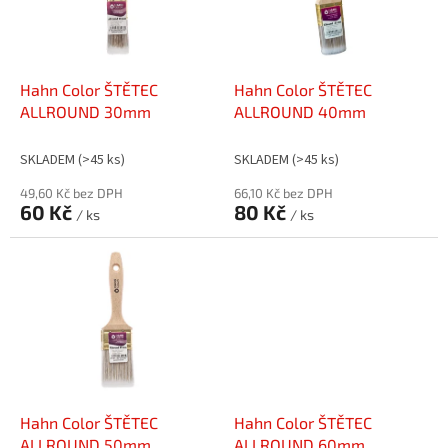
s
k
p
t
r
ů
o
d
Hahn Color ŠTĚTEC
Hahn Color ŠTĚTEC
u
ALLROUND 30mm
ALLROUND 40mm
k
t
SKLADEM
(>45 ks)
SKLADEM
(>45 ks)
ů
49,60 Kč bez DPH
66,10 Kč bez DPH
60 Kč
80 Kč
/ ks
/ ks
Hahn Color ŠTĚTEC
Hahn Color ŠTĚTEC
ALLROUND 50mm
ALLROUND 60mm