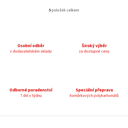
5
položek celkem
O
v
l
á
d
a
c
Osobní odběr
Široký výběr
í
v dodavatelském skladu
za dostupné ceny
p
r
v
k
y
v
ý
Odborné poradenství
Speciální přeprava
p
7 dní v týdnu
komůrkových polykarbonátů
i
s
u
Z
á