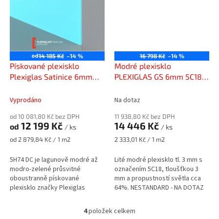
od
14 185 Kč
–14 %
16 798 Kč
–14 %
Pískované plexisklo
Modré plexisklo
Plexiglas Satinice 6mm
PLEXIGLAS GS 6mm 5C18
modrý 5H74 DC (laguna)
(PROP. 64%)
Vyprodáno
Na dotaz
od 10 081,80 Kč bez DPH
11 938,80 Kč bez DPH
12 199 Kč
14 446 Kč
od
/ ks
/ ks
Měrná
Měrná
od 2 879,84 Kč / 1 m2
2 333,01 Kč / 1 m2
cena:
cena:
5H74 DC je lagunově modré až
Lité modré plexisklo tl. 3 mm s
modro-zelené průsvitné
označením 5C18, tloušťkou 3
oboustranně pískované
mm a propustností světla cca
plexisklo značky Plexiglas
64%. NESTANDARD - NA DOTAZ
SATINICE v tloušťce 6 mm s
propustností světla cca 45%
4
položek celkem
O