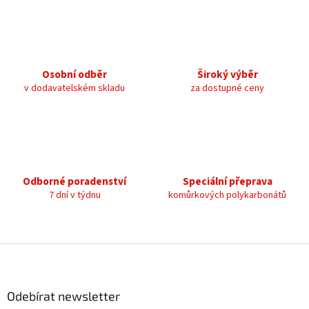
v
l
á
d
a
c
Osobní odběr
Široký výběr
í
v dodavatelském skladu
za dostupné ceny
p
r
v
k
y
v
ý
Odborné poradenství
Speciální přeprava
p
7 dní v týdnu
komůrkových polykarbonátů
i
s
u
Z
á
p
a
Odebírat newsletter