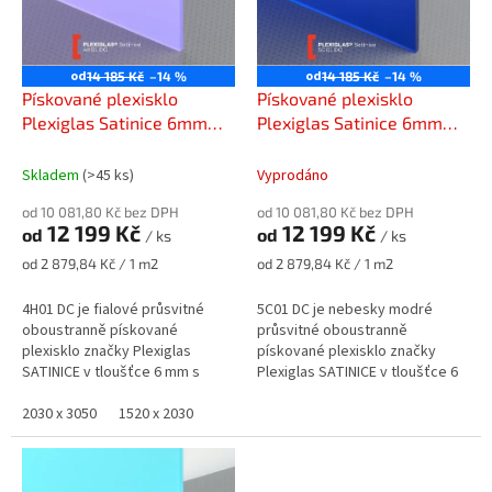
s
k
p
t
r
ů
o
od
od
14 185 Kč
–14 %
14 185 Kč
–14 %
d
Pískované plexisklo
Pískované plexisklo
u
Plexiglas Satinice 6mm
Plexiglas Satinice 6mm
k
fialový 4H01 DC (plum)
modrý 5C01 DC (sky blue)
t
Skladem
(>45 ks)
Vyprodáno
ů
od 10 081,80 Kč bez DPH
od 10 081,80 Kč bez DPH
12 199 Kč
12 199 Kč
od
od
/ ks
/ ks
Měrná
Měrná
od 2 879,84 Kč / 1 m2
od 2 879,84 Kč / 1 m2
cena:
cena:
4H01 DC je fialové průsvitné
5C01 DC je nebesky modré
oboustranně pískované
průsvitné oboustranně
plexisklo značky Plexiglas
pískované plexisklo značky
SATINICE v tloušťce 6 mm s
Plexiglas SATINICE v tloušťce 6
propustností světla cca 41%.
mm s propustností světla cca
2030 x 3050
1520 x 2030
5%.