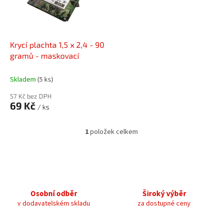
s
k
p
t
r
ů
o
d
Krycí plachta 1,5 x 2,4 - 90
u
gramů - maskovací
k
t
Skladem
(5 ks)
ů
57 Kč bez DPH
69 Kč
/ ks
1
položek celkem
O
v
l
á
d
a
c
Osobní odběr
Široký výběr
í
v dodavatelském skladu
za dostupné ceny
p
r