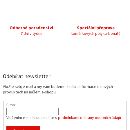
v
k
y
v
ý
Odborné poradenství
Speciální přeprava
p
7 dní v týdnu
komůrkových polykarbonátů
i
s
u
Z
á
p
a
Odebírat newsletter
t
Vložte svůj e-mail a my vám budeme zasílat informace o nových
í
produktech na našem e-shopu.
E-mail
Vložením e-mailu souhlasíte s
podmínkami ochrany osobních údajů