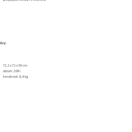
ěry:
72,2 x 71 x 59 cm
obsah: 208 l
hmotnost: 8,4 kg