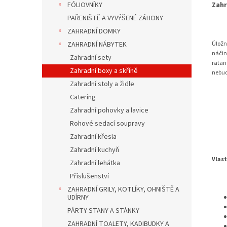
Zahr
FÓLIOVNÍKY
PAŘENIŠTĚ A VYVÝŠENÉ ZÁHONY
ZAHRADNÍ DOMKY
Úložn
ZAHRADNÍ NÁBYTEK
náčin
Zahradní sety
ratan
Zahradní boxy a skříně
nebud
Zahradní stoly a židle
Catering
Zahradní pohovky a lavice
Rohové sedací soupravy
Zahradní křesla
Zahradní kuchyň
Vlast
Zahradní lehátka
Příslušenství
ZAHRADNÍ GRILY, KOTLÍKY, OHNIŠTĚ A
UDÍRNY
PÁRTY STANY A STÁNKY
ZAHRADNÍ TOALETY, KADIBUDKY A