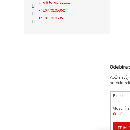
info
@
toroplast.cz
+420770105352
+420770105351
Z
á
p
a
t
Odebírat
í
Vložte svůj
produktech
E-mail
Vložením 
údajů
PŘIHL