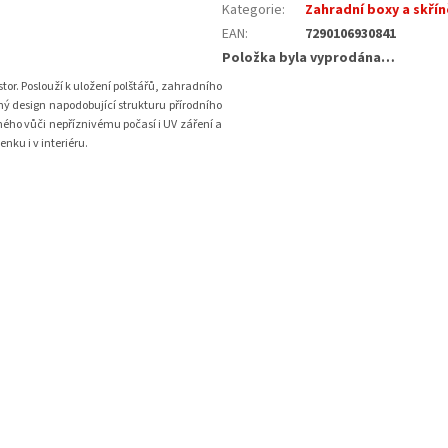
Kategorie
:
Zahradní boxy a skřín
EAN
:
7290106930841
Položka byla vyprodána…
or. Poslouží k uložení polštářů, zahradního
hý design napodobující strukturu přírodního
lného vůči nepříznivému počasí i UV záření a
nku i v interiéru.