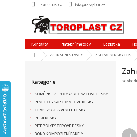
Přejít
+420770105352
info@toroplast.cz
na
obsah
Kontakty
Platební metody
Logistika
Ho
Domů
ZAHRADNÍ STAVBY
ZAHRADNÍ NÁBYTEK
P
Zahr
o
Přeskočit
s
Průměr
Neohod
Kategorie
kategorie
t
hodnoce
r
produkt
KOMŮRKOVÉ POLYKARBONÁTOVÉ DESKY
a
je
PLNÉ POLYKARBONÁTOVÉ DESKY
0,0
n
z
TRAPÉZOVÉ A VLNITÉ DESKY
n
5
í
PLEXI DESKY
hvězdič
p
PET POLYESTEROVÉ DESKY
a
BOND KOMPOZITNÍ PANELY