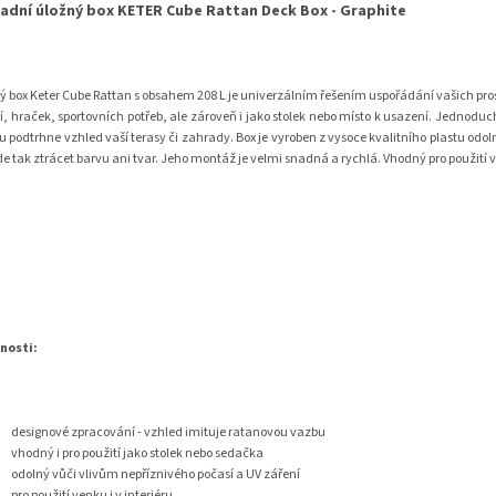
adní úložný box KETER Cube Rattan Deck Box - Graphite
ý box Keter Cube Rattan s obsahem 208 L je univerzálním řešením uspořádání vašich prost
í, hraček, sportovních potřeb, ale zároveň i jako stolek nebo místo k usazení. Jednoduc
u podtrhne vzhled vaší terasy či zahrady. Box je vyroben z vysoce kvalitního plastu odo
e tak ztrácet barvu ani tvar. Jeho montáž je velmi snadná a rychlá. Vhodný pro použití ve
nosti:
designové zpracování - vzhled imituje ratanovou vazbu
vhodný i pro použití jako stolek nebo sedačka
odolný vůči vlivům nepříznivého počasí a UV záření
pro použití venku i v interiéru