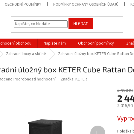
OBCHODNÍ PODMÍNKY
PODMÍNKY OCHRANY OSOBNÍCH ÚDAJŮ
K
HLEDAT
dnocení obchodu
Napište nám
Obchodní podmínky
Zna
Zahradní boxy a skříně
Zahradní úložný box KETER Cube Rattan De
adní úložný box KETER Cube Rattan De
né
noceno
Podrobnosti hodnocení
Značka:
KETER
ní
u
2 490 Kč
2 4
2 016,50
Měrná
Vypro
ek.
cena:
Položka 