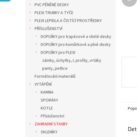
n
PVC PĚNĚNÉ DESKY
e
PLEXI TRUBKY A TYČE
l
PLEXI LEPIDLA A ČISTÍCÍ PROSTŘEDKY
PŘÍSLUŠENSTVÍ
DOPLŇKY pro trapézové a vlnité desky
DOPLŇKY pro komůrkové a plné desky
DOPLŇKY pro PLEXI
zámky, úchytky, L profily, vrtáky
panty, petlice
Formátování materiálů
VYTÁPĚNÍ
KAMNA
SPORÁKY
KOTLE
Popi
Příslušenství
ZAHRADNÍ STAVBY
Det
SKLENÍKY