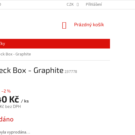
ONTAKTY
MAPA SERVERU
NOVINKY
CZK
Přihlášení
NÁKUPNÍ
Prázdný košík
KOŠÍK
čky
ck Box - Graphite
ck Box - Graphite
237778
–2 %
40 Kč
/ ks
 Kč bez DPH
dáno
byla vyprodána…