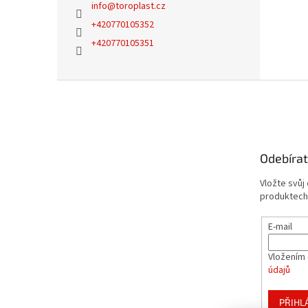
info
@
toroplast.cz
+420770105352
+420770105351
Z
á
p
a
t
Odebírat
í
Vložte svůj
produktech
E-mail
Vložením 
údajů
PŘIHL