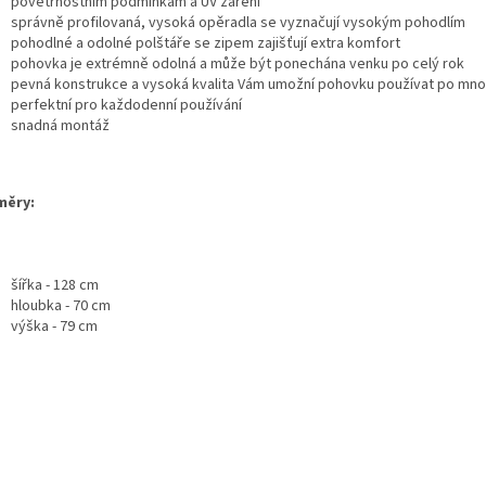
povětrnostním podmínkám a UV záření
správně profilovaná, vysoká opěradla se vyznačují vysokým pohodlím
pohodlné a odolné polštáře se zipem zajišťují extra komfort
pohovka je extrémně odolná a může být ponechána venku po celý rok
pevná konstrukce a vysoká kvalita Vám umožní pohovku používat po mn
perfektní pro každodenní používání
snadná montáž
měry:
šířka - 128 cm
hloubka - 70 cm
výška - 79 cm