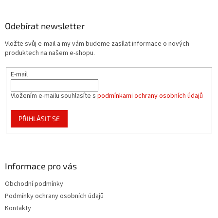
á
p
a
Odebírat newsletter
t
Vložte svůj e-mail a my vám budeme zasílat informace o nových
í
produktech na našem e-shopu.
E-mail
Vložením e-mailu souhlasíte s
podmínkami ochrany osobních údajů
PŘIHLÁSIT SE
Informace pro vás
Obchodní podmínky
Podmínky ochrany osobních údajů
Kontakty