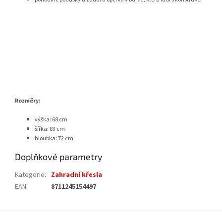
Rozměry:
výška: 68 cm
šířka: 83 cm
hloubka: 72 cm
Doplňkové parametry
Kategorie
:
Zahradní křesla
EAN
:
8711245154497
Z