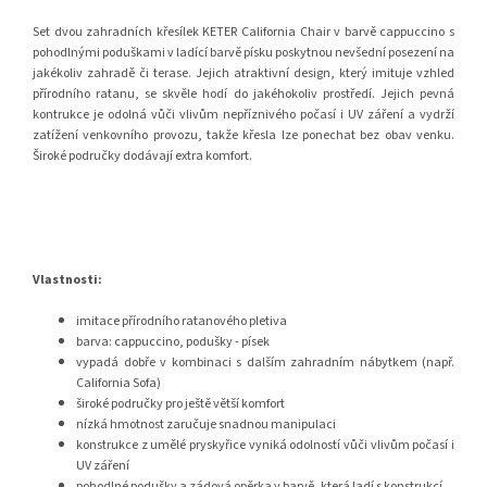
Set dvou zahradních křesílek KETER California Chair v barvě cappuccino s
pohodlnými poduškami v ladící barvě písku poskytnou nevšední posezení na
jakékoliv zahradě či terase. Jejich atraktivní design, který imituje vzhled
přírodního ratanu, se skvěle hodí do jakéhokoliv prostředí. Jejich pevná
kontrukce je odolná vůči vlivům nepříznivého počasí i UV záření a vydrží
zatížení venkovního provozu, takže křesla lze ponechat bez obav venku.
Široké područky dodávají extra komfort.
Vlastnosti:
imitace přírodního ratanového pletiva
barva: cappuccino, podušky - písek
vypadá dobře v kombinaci s dalším zahradním nábytkem (např.
California Sofa)
široké područky pro ještě větší komfort
nízká hmotnost zaručuje snadnou manipulaci
konstrukce z umělé pryskyřice vyniká odolností vůči vlivům počasí i
UV záření
pohodlné podušky a zádová opěrka v barvě, která ladí s konstrukcí