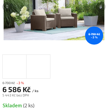
6 790 Kč
–3 %
6 790 Kč
–3 %
6 586 Kč
/ ks
5 443 Kč bez DPH
Měrná
Skladem
(2 ks)
cena: