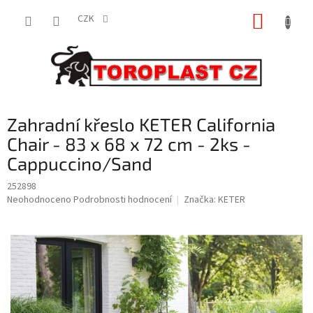
Přejít
NÁKUP
na
CZK
obsah
KOŠÍK
Zahradní křeslo KETER California
Chair - 83 x 68 x 72 cm - 2ks -
Cappuccino/Sand
252898
Průměrné
Neohodnoceno
Podrobnosti hodnocení
Značka:
KETER
hodnocení
produktu
je
0,0
z
5
hvězdiček.