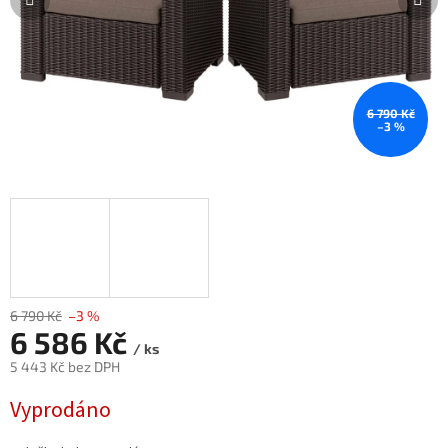
6 790 Kč
–3 %
6 790 Kč
–3 %
6 586 Kč
/ ks
5 443 Kč bez DPH
Měrná
Vyprodáno
cena: