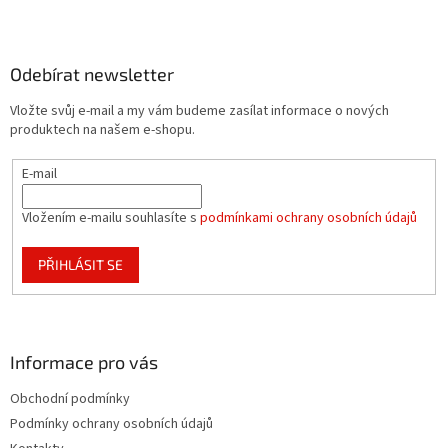
Z
á
p
a
Odebírat newsletter
t
Vložte svůj e-mail a my vám budeme zasílat informace o nových
í
produktech na našem e-shopu.
E-mail
Vložením e-mailu souhlasíte s
podmínkami ochrany osobních údajů
PŘIHLÁSIT SE
Informace pro vás
Obchodní podmínky
Podmínky ochrany osobních údajů