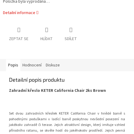
Položka byla vyprodána…
Detailní informace
ZEPTAT SE
HLÍDAT
SDÍLET
Popis
Hodnocení
Diskuze
Detailní popis produktu
Zahradní křeslo KETER California Chair 2ks Brown
Set dvou zahradních křesílek KETER California Chair v hnědé barvě s
pohodlnými poduškami v ladící barvě poskytnou nevšední posezení na
jakékoliv zahradě či terase. Jejich atraktivní design, který imituje vzhled
přírodního ratanu, se skvěle hodí do jakéhokoliv prostředí. Jejich pevná