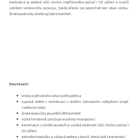
kontrukce je odolná vůči vlivům nepříznivého počasí i UV záření a vydrží
zatížení venkovního provozu, takže křesla lze ponechat bez obav venku.
Široké područky dodávají extra komfort.
Vlastnosti:
imitace přírodního ratanového pletiva
vypadá dobře v kombinaci s dalším zahradním nábytkem (např.
California Sofa)
široké područky pro ještě větší komfort
nízká hmotnost zaručuje snadnou manipulaci
konstrukce z umělé pryskyřice vyniká odolností vůči vlivům počasí i
UV záření
pohodlné podušky a zádová opěrka v barvě, která ladí s konstrukcí