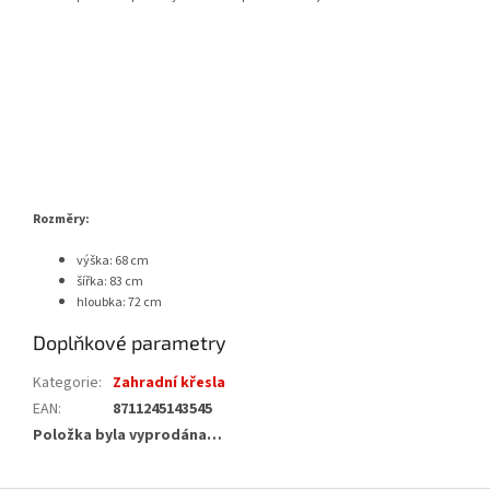
Rozměry:
výška: 68 cm
šířka: 83 cm
hloubka: 72 cm
Doplňkové parametry
Kategorie
:
Zahradní křesla
EAN
:
8711245143545
Položka byla vyprodána…