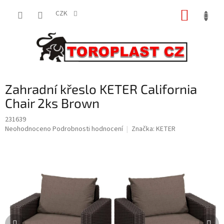
Přejít
NÁKUP
na
CZK
obsah
KOŠÍK
Zahradní křeslo KETER California
Chair 2ks Brown
231639
Průměrné
Neohodnoceno
Podrobnosti hodnocení
Značka:
KETER
hodnocení
produktu
je
0,0
z
5
hvězdiček.