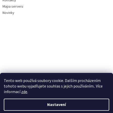
Kontakty
Mapa serveru
Novinky
Tento web používá soubory cookie. Dalším procházením
tohoto webu vyjadřujete souhlas s jejich používáním.. Více
informací
zde
.
Nastavení
Vytvořil Shoptet