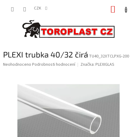
Přejít
NÁKUP
na
CZK
obsah
KOŠÍK
PLEXI trubka 40/32 čirá
TU40_32XTCLPXG-200
Průměrné
Neohodnoceno
Podrobnosti hodnocení
Značka:
PLEXIGLAS
hodnocení
produktu
je
0,0
z
5
hvězdiček.