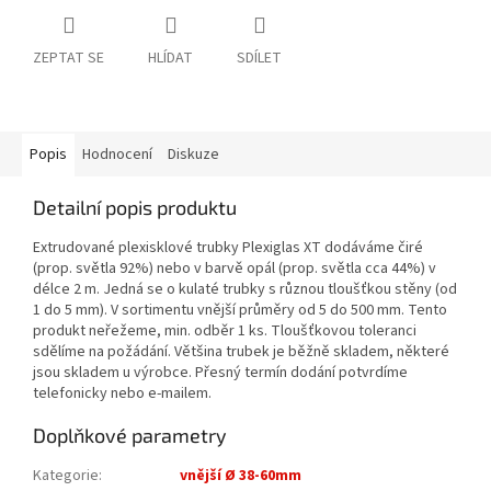
ZEPTAT SE
HLÍDAT
SDÍLET
Popis
Hodnocení
Diskuze
Detailní popis produktu
Extrudované plexisklové trubky Plexiglas XT dodáváme čiré
(prop. světla 92%) nebo v barvě opál (prop. světla cca 44%) v
délce 2 m. Jedná se o kulaté trubky s různou tloušťkou stěny (od
1 do 5 mm). V sortimentu vnější průměry od 5 do 500 mm. Tento
produkt neřežeme, min. odběr 1 ks. Tloušťkovou toleranci
sdělíme na požádání. Většina trubek je běžně skladem, některé
jsou skladem u výrobce. Přesný termín dodání potvrdíme
telefonicky nebo e-mailem.
Doplňkové parametry
Kategorie
:
vnější Ø 38-60mm