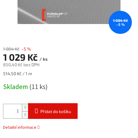
1 084 Kč
–5 %
1 084 Kč
–5 %
1 029 Kč
/ ks
850,40 Kč bez DPH
Měrná
514,50 Kč / 1 m
cena:
Skladem
(11 ks)
Přidat do košíku
Detailní informace