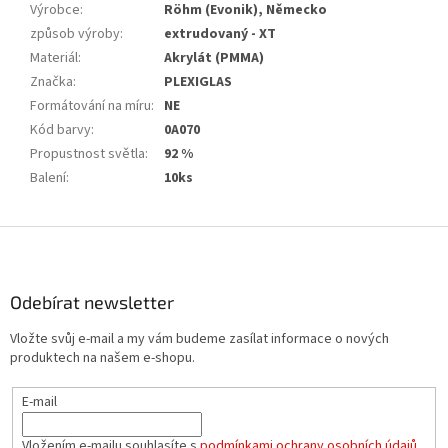
Výrobce
:
Röhm (Evonik), Německo
způsob výroby
:
extrudovaný - XT
Materiál
:
Akrylát (PMMA)
Značka
:
PLEXIGLAS
Formátování na míru
:
NE
Kód barvy
:
0A070
Propustnost světla
:
92 %
Balení
:
10ks
Z
á
p
a
Odebírat newsletter
t
Vložte svůj e-mail a my vám budeme zasílat informace o nových
í
produktech na našem e-shopu.
E-mail
Vložením e-mailu souhlasíte s
podmínkami ochrany osobních údajů