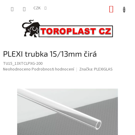
Přejít
NÁKUP
na
CZK
obsah
KOŠÍK
PLEXI trubka 15/13mm čirá
TU15_13XTCLPXG-200
Průměrné
Neohodnoceno
Podrobnosti hodnocení
Značka:
PLEXIGLAS
hodnocení
produktu
je
0,0
z
5
hvězdiček.