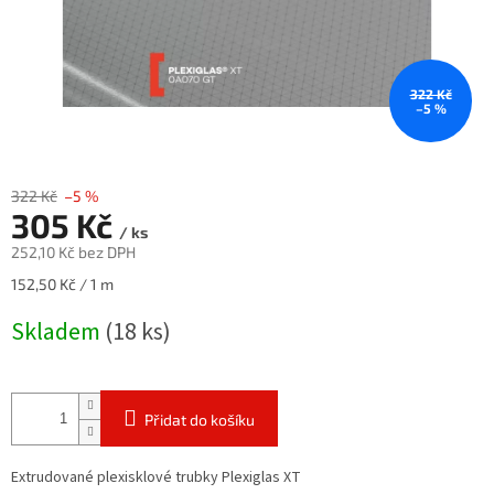
322 Kč
–5 %
322 Kč
–5 %
305 Kč
/ ks
252,10 Kč bez DPH
Měrná
152,50 Kč / 1 m
cena:
Skladem
(18 ks)
Přidat do košíku
Extrudované plexisklové trubky Plexiglas XT