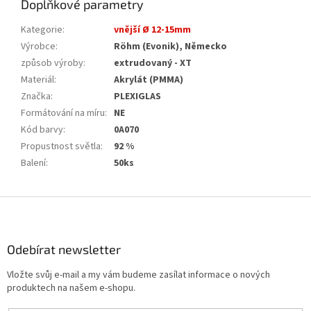
Doplňkové parametry
Kategorie
:
vnější Ø 12-15mm
Výrobce
:
Röhm (Evonik), Německo
způsob výroby
:
extrudovaný - XT
Materiál
:
Akrylát (PMMA)
Značka
:
PLEXIGLAS
Formátování na míru
:
NE
Kód barvy
:
0A070
Propustnost světla
:
92 %
Balení
:
50ks
Z
á
p
a
Odebírat newsletter
t
Vložte svůj e-mail a my vám budeme zasílat informace o nových
í
produktech na našem e-shopu.