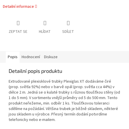
Detailní informace
ZEPTAT SE
HLÍDAT
SDÍLET
Popis
Hodnocení
Diskuze
Detailní popis produktu
Extrudované plexisklové trubky Plexiglas XT dodáváme čiré
(prop. světla 92%) nebo v barvě opál (prop. světla cca 44%) v
délce 2 m. Jedná se o kulaté trubky s různou tloušťkou stěny (od
1 do 5 mm). V sortimentu vnější průměry od 5 do 500 mm. Tento
produkt neřežeme, min. odběr 1 ks. Tloušťkovou toleranci
sdělíme na požádání. Většina trubek je běžně skladem, některé
jsou skladem u výrobce. Přesný termín dodání potvrdíme
telefonicky nebo e-mailem.