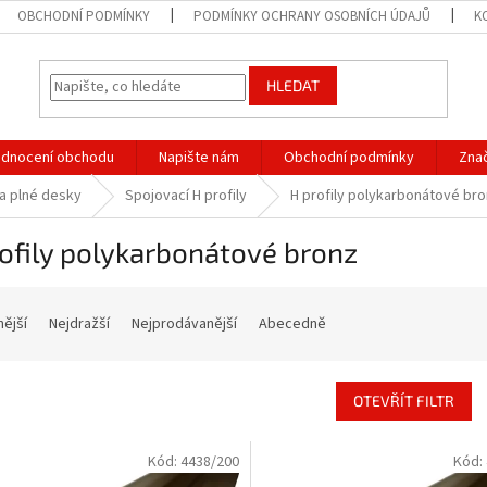
OBCHODNÍ PODMÍNKY
PODMÍNKY OCHRANY OSOBNÍCH ÚDAJŮ
K
HLEDAT
dnocení obchodu
Napište nám
Obchodní podmínky
Zna
a plné desky
Spojovací H profily
H profily polykarbonátové br
ofily polykarbonátové bronz
nější
Nejdražší
Nejprodávanější
Abecedně
OTEVŘÍT FILTR
Kód:
4438/200
Kód: