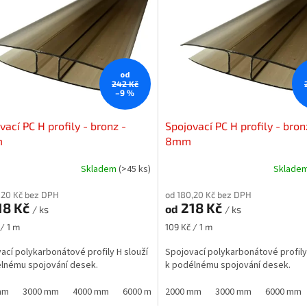
od
242 Kč
–9 %
vací PC H profily - bronz -
Spojovací PC H profily - bron
m
8mm
Skladem
(>45 ks)
Sklade
,20 Kč bez DPH
od 180,20 Kč bez DPH
18 Kč
218 Kč
od
/ ks
/ ks
Měrná
 / 1 m
109 Kč / 1 m
cena:
ací polykarbonátové profily H slouží
Spojovací polykarbonátové profily
lnému spojování desek.
k podélnému spojování desek.
mm
3000 mm
4000 mm
6000 mm
2000 mm
3000 mm
6000 mm