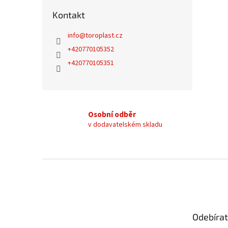
Kontakt
info
@
toroplast.cz
+420770105352
+420770105351
Osobní odběr
v dodavatelském skladu
Z
á
p
a
t
Odebírat
í