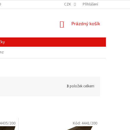
ONTAKTY
MAPA SERVERU
NOVINKY
CZK
Přihlášení
NÁKUPNÍ
Prázdný košík
KOŠÍK
čky
onz
3
položek celkem
4435/200
Kód:
4441/200