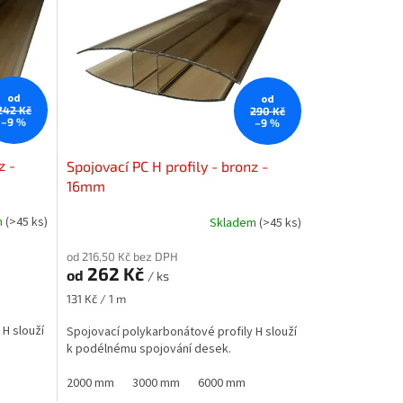
od
od
242 Kč
290 Kč
–9 %
–9 %
z -
Spojovací PC H profily - bronz -
16mm
m
(>45 ks)
Skladem
(>45 ks)
od 216,50 Kč bez DPH
262 Kč
od
/ ks
Měrná
131 Kč / 1 m
cena:
 H slouží
Spojovací polykarbonátové profily H slouží
k podélnému spojování desek.
2000 mm
3000 mm
6000 mm