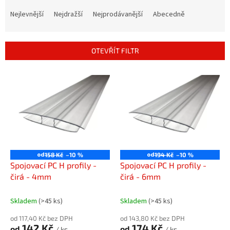
Ř
a
Nejlevnější
Nejdražší
Nejprodávanější
Abecedně
z
e
n
OTEVŘÍT FILTR
í
p
V
r
ý
o
p
d
i
u
s
k
p
t
r
ů
o
od
od
158 Kč
–10 %
194 Kč
–10 %
d
Spojovací PC H profily -
Spojovací PC H profily -
u
čirá - 4mm
čirá - 6mm
k
t
Skladem
(>45 ks)
Skladem
(>45 ks)
ů
od 117,40 Kč bez DPH
od 143,80 Kč bez DPH
142 Kč
174 Kč
od
od
/ ks
/ ks