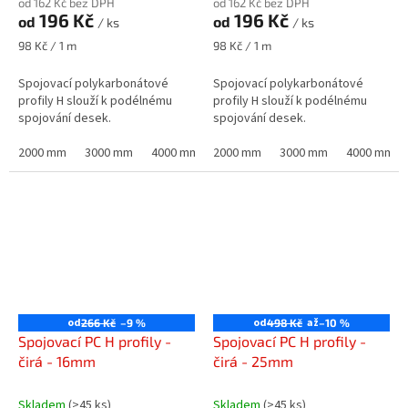
od 162 Kč bez DPH
od 162 Kč bez DPH
196 Kč
196 Kč
od
od
/ ks
/ ks
Měrná
Měrná
98 Kč / 1 m
98 Kč / 1 m
cena:
cena:
Spojovací polykarbonátové
Spojovací polykarbonátové
profily H slouží k podélnému
profily H slouží k podélnému
spojování desek.
spojování desek.
2000 mm
3000 mm
4000 mm
2000 mm
6000 mm
3000 mm
7000 mm
4000 mm
od
od
až
266 Kč
–9 %
498 Kč
–10 %
Spojovací PC H profily -
Spojovací PC H profily -
čirá - 16mm
čirá - 25mm
Skladem
(>45 ks)
Skladem
(>45 ks)