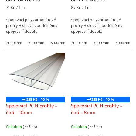
Měrná
Měrná
71 Kč / 1 m
87 Kč / 1 m
cena:
cena:
Spojovací polykarbonátové
Spojovací polykarbonátové
profily H slouží k podélnému
profily H slouží k podélnému
spojování desek.
spojování desek.
2000 mm
3000 mm
6000 mm
2000 mm
3000 mm
6000 mm
od
od
218 Kč
–10 %
218 Kč
–10 %
Spojovací PC H profily -
Spojovací PC H profily -
čirá - 10mm
čirá - 8mm
Skladem
(>45 ks)
Skladem
(>45 ks)