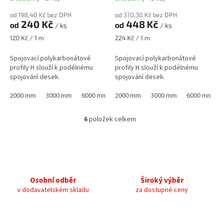
od 198,40 Kč bez DPH
od 370,30 Kč bez DPH
240 Kč
448 Kč
od
od
/ ks
/ ks
Měrná
Měrná
120 Kč / 1 m
224 Kč / 1 m
cena:
cena:
Spojovací polykarbonátové
Spojovací polykarbonátové
profily H slouží k podélnému
profily H slouží k podélnému
spojování desek.
spojování desek.
2000 mm
3000 mm
6000 mm
2000 mm
3000 mm
6000 mm
6
položek celkem
O
v
l
á
d
a
c
Osobní odběr
Široký výběr
í
v dodavatelském skladu
za dostupné ceny
p
r
v