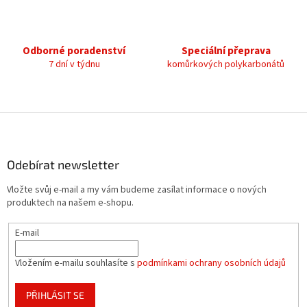
k
y
v
ý
Odborné poradenství
Speciální přeprava
p
7 dní v týdnu
komůrkových polykarbonátů
i
s
u
Z
á
p
a
Odebírat newsletter
t
Vložte svůj e-mail a my vám budeme zasílat informace o nových
í
produktech na našem e-shopu.
E-mail
Vložením e-mailu souhlasíte s
podmínkami ochrany osobních údajů
PŘIHLÁSIT SE