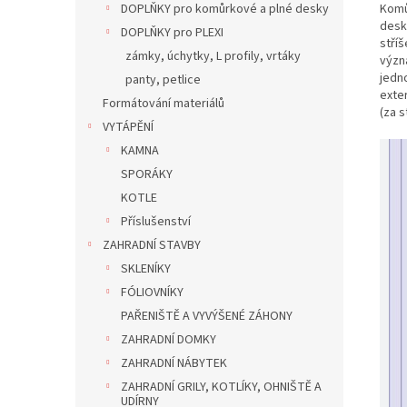
Komů
DOPLŇKY pro komůrkové a plné desky
desk
DOPLŇKY pro PLEXI
stříš
zámky, úchytky, L profily, vrtáky
význa
jedno
panty, petlice
exte
Formátování materiálů
(za s
VYTÁPĚNÍ
KAMNA
SPORÁKY
KOTLE
Příslušenství
ZAHRADNÍ STAVBY
SKLENÍKY
FÓLIOVNÍKY
PAŘENIŠTĚ A VYVÝŠENÉ ZÁHONY
ZAHRADNÍ DOMKY
ZAHRADNÍ NÁBYTEK
ZAHRADNÍ GRILY, KOTLÍKY, OHNIŠTĚ A
UDÍRNY