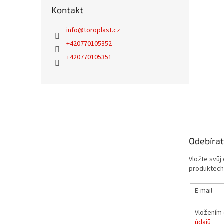
Kontakt
info
@
toroplast.cz
+420770105352
+420770105351
Z
á
p
a
t
Odebírat
í
Vložte svůj
produktech
E-mail
Vložením 
údajů