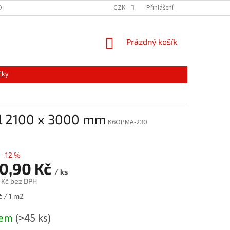
ONTAKTY
MAPA SERVERU
NOVINKY
CZK
Přihlášení
NÁKUPNÍ
Prázdný košík
KOŠÍK
čky
l 2100 x 3000 mm
K6OPMA-230
–12 %
40,90 Kč
/ ks
 Kč bez DPH
č / 1 m2
dem
(>45 ks)