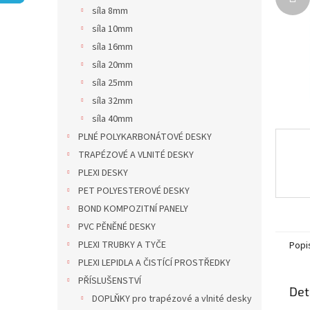
n
síla 8mm
e
síla 10mm
l
síla 16mm
síla 20mm
síla 25mm
síla 32mm
síla 40mm
PLNÉ POLYKARBONÁTOVÉ DESKY
TRAPÉZOVÉ A VLNITÉ DESKY
PLEXI DESKY
PET POLYESTEROVÉ DESKY
BOND KOMPOZITNÍ PANELY
PVC PĚNĚNÉ DESKY
PLEXI TRUBKY A TYČE
Popi
PLEXI LEPIDLA A ČISTÍCÍ PROSTŘEDKY
PŘÍSLUŠENSTVÍ
Det
DOPLŇKY pro trapézové a vlnité desky