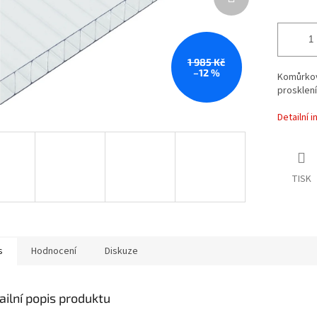
1 985 Kč
–12 %
Komůrkov
prosklení
Detailní 
TISK
s
Hodnocení
Diskuze
ailní popis produktu