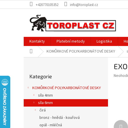
Přejít
+420770105352
info@toroplast.cz
na
obsah
Kontakty
Platební metody
Logistika
Ho
Domů
KOMŮRKOVÉ POLYKARBONÁTOVÉ DESKY
P
EXO
o
Přeskočit
s
Průměr
Neohod
Kategorie
kategorie
t
hodnoce
r
produkt
KOMŮRKOVÉ POLYKARBONÁTOVÉ DESKY
a
je
síla 4mm
0,0
n
z
síla 6mm
n
5
í
čirá
hvězdič
p
bronz - hnědá - kouřová
a
opál - mléčná