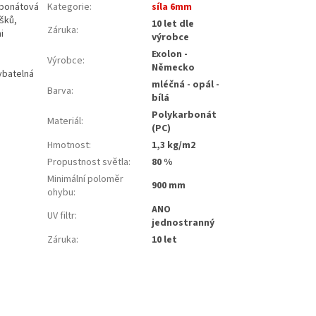
rbonátová
Kategorie
:
síla 6mm
šků,
10 let dle
Záruka
:
i
výrobce
Exolon -
Výrobce
:
Německo
ybatelná
mléčná - opál -
Barva
:
bílá
Polykarbonát
Materiál
:
(PC)
Hmotnost
:
1,3 kg/m2
Propustnost světla
:
80 %
Minimální poloměr
900 mm
ohybu
:
ANO
UV filtr
:
jednostranný
Záruka
:
10 let