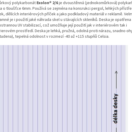
rkový polykarbonát
Exolon® 2/6
je dvoustěnná (jednokomůrková) polyka
a o tloušťce 6mm. Používá se zejména na konsrukci pergol, lehkých přístře
ek, dělících interiérových příček a jako podkladový materiál v reklamě. Velm
mné je i použití jaké náhrada skel u stávajících skleníků. Deska je opatřena
strannou UV stabilizací, což umožňuje její použití jak v interiérovém tak i
rierovém prostředí. Deska je lehká, pružná, odolná proti nárazu, snadno oh
tudena), tepelná odolnost v rozmezí -40 až +115 stupňů Celsia.