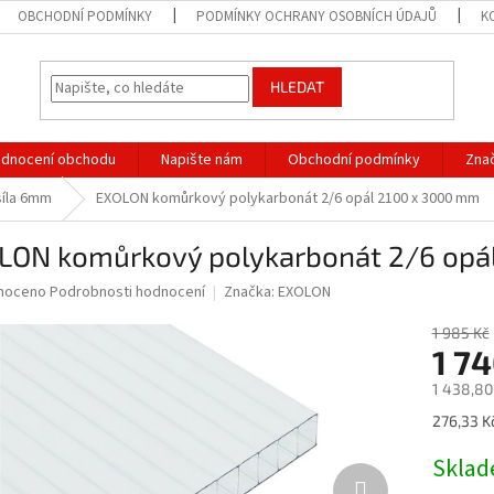
OBCHODNÍ PODMÍNKY
PODMÍNKY OCHRANY OSOBNÍCH ÚDAJŮ
K
HLEDAT
dnocení obchodu
Napište nám
Obchodní podmínky
Zna
síla 6mm
EXOLON komůrkový polykarbonát 2/6 opál 2100 x 3000 mm
LON komůrkový polykarbonát 2/6 opá
né
noceno
Podrobnosti hodnocení
Značka:
EXOLON
ní
u
1 985 Kč
1 7
1 438,80
Měrná
276,33 K
ek.
cena:
Skla