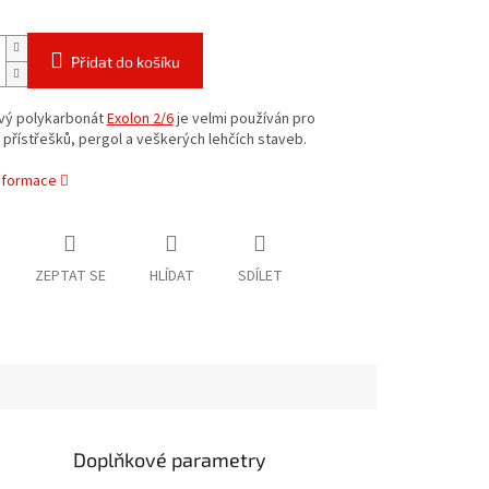
Přidat do košíku
ý polykarbonát
Exolon 2/6
je velmi používán pro
 přístřešků, pergol a veškerých lehčích staveb.
informace
ZEPTAT SE
HLÍDAT
SDÍLET
Doplňkové parametry