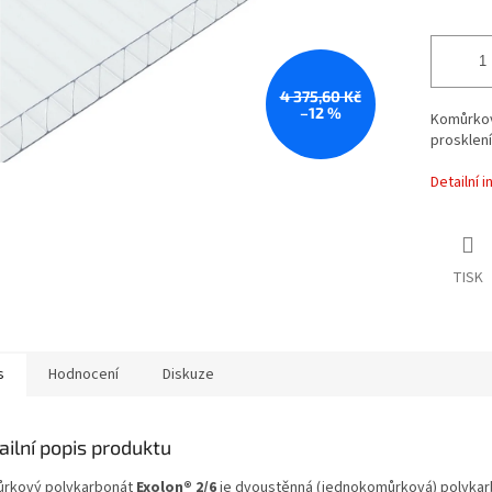
4 375,60 Kč
–12 %
Komůrkov
prosklení
Detailní 
TISK
s
Hodnocení
Diskuze
ailní popis produktu
rkový polykarbonát
Exolon® 2/6
je dvoustěnná (jednokomůrková) polyka