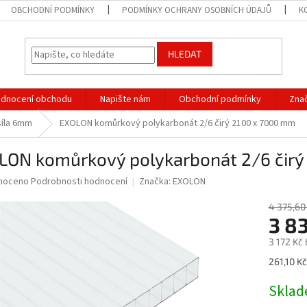
OBCHODNÍ PODMÍNKY
PODMÍNKY OCHRANY OSOBNÍCH ÚDAJŮ
K
HLEDAT
dnocení obchodu
Napište nám
Obchodní podmínky
Zna
síla 6mm
EXOLON komůrkový polykarbonát 2/6 čirý 2100 x 7000 mm
LON komůrkový polykarbonát 2/6 čir
né
noceno
Podrobnosti hodnocení
Značka:
EXOLON
ní
u
4 375,60
3 8
3 172 Kč
Měrná
261,10 Kč
ek.
cena:
Skla