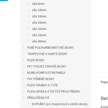
n
síla 8mm
e
síla 10mm
l
síla 16mm
síla 20mm
síla 25mm
síla 32mm
síla 40mm
PLNÉ POLYKARBONÁTOVÉ DESKY
TRAPÉZOVÉ A VLNITÉ DESKY
PLEXI DESKY
PET POLYESTEROVÉ DESKY
BOND KOMPOZITNÍ PANELY
PVC PĚNĚNÉ DESKY
Popi
PLEXI TRUBKY A TYČE
PLEXI LEPIDLA A ČISTÍCÍ PROSTŘEDKY
PŘÍSLUŠENSTVÍ
Det
DOPLŇKY pro trapézové a vlnité desky
Komů