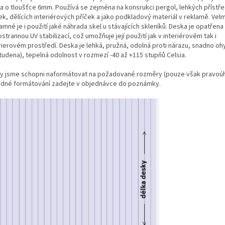
a o tloušťce 6mm. Používá se zejména na konsrukci pergol, lehkých přístře
ek, dělících interiérových příček a jako podkladový materiál v reklamě. Velm
mné je i použití jaké náhrada skel u stávajících skleníků. Deska je opatřena
strannou UV stabilizací, což umožňuje její použití jak v interiérovém tak i
rierovém prostředí. Deska je lehká, pružná, odolná proti nárazu, snadno oh
tudena), tepelná odolnost v rozmezí -40 až +115 stupňů Celsia.
y jsme schopni naformátovat na požadované rozměry (pouze však pravoúhl
adné formátování zadejte v objednávce do poznámky.