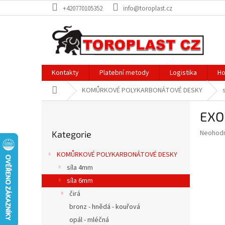
Přejít
+420770105352
info@toroplast.cz
na
obsah
Kontakty
Platební metody
Logistika
Ho
Domů
KOMŮRKOVÉ POLYKARBONÁTOVÉ DESKY
P
EXO
o
Přeskočit
s
Průměr
Neohod
Kategorie
kategorie
t
hodnoce
r
produkt
KOMŮRKOVÉ POLYKARBONÁTOVÉ DESKY
a
je
síla 4mm
0,0
n
z
síla 6mm
n
5
í
čirá
hvězdič
p
bronz - hnědá - kouřová
a
opál - mléčná