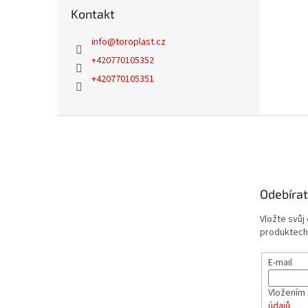
Kontakt
info
@
toroplast.cz
+420770105352
+420770105351
Z
á
p
a
t
Odebírat
í
Vložte svůj
produktech
E-mail
Vložením 
údajů