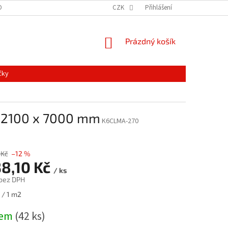
ONTAKTY
MAPA SERVERU
NOVINKY
CZK
Přihlášení
NÁKUPNÍ
Prázdný košík
KOŠÍK
čky
ý 2100 x 7000 mm
K6CLMA-270
 Kč
–12 %
38,10 Kč
/ ks
 bez DPH
 / 1 m2
dem
(42 ks)