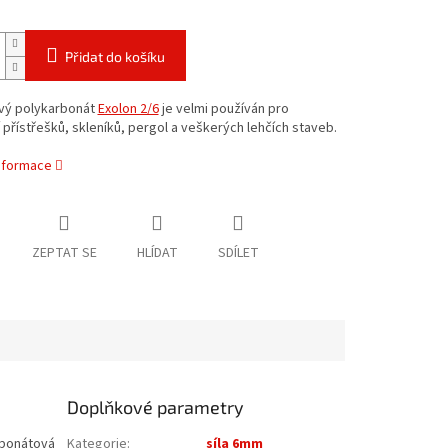
Přidat do košíku
ý polykarbonát
Exolon 2/6
je velmi používán pro
 přístřešků, skleníků, pergol a veškerých lehčích staveb.
informace
ZEPTAT SE
HLÍDAT
SDÍLET
Doplňkové parametry
rbonátová
Kategorie
:
síla 6mm