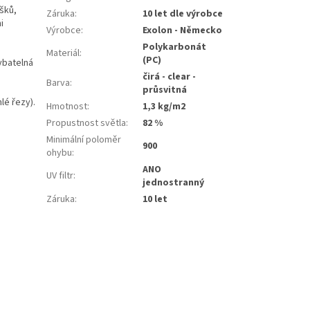
šků,
Záruka
:
10 let dle výrobce
i
Výrobce
:
Exolon - Německo
Polykarbonát
Materiál
:
(PC)
ybatelná
čirá - clear -
Barva
:
průsvitná
é řezy).
Hmotnost
:
1,3 kg/m2
Propustnost světla
:
82 %
Minimální poloměr
900
ohybu
:
ANO
UV filtr
:
jednostranný
Záruka
:
10 let