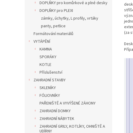
DOPLŇKY pro komůrkové a plné desky
desk
stříš
DOPLŇKY pro PLEXI
význa
zámky, úchytky, L profily, vrtáky
jedno
panty, petlice
exte
(za s
Formátování materiálů
VYTÁPĚNÍ
Desk
KAMNA
Příp
SPORÁKY
KOTLE
Příslušenství
ZAHRADNÍ STAVBY
SKLENÍKY
FÓLIOVNÍKY
PAŘENIŠTĚ A VYVÝŠENÉ ZÁHONY
ZAHRADNÍ DOMKY
ZAHRADNÍ NÁBYTEK
ZAHRADNÍ GRILY, KOTLÍKY, OHNIŠTĚ A
UDÍRNY