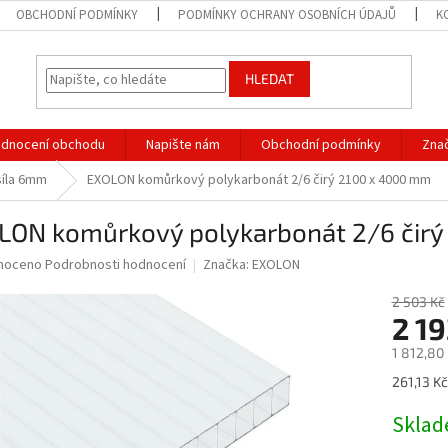
OBCHODNÍ PODMÍNKY
PODMÍNKY OCHRANY OSOBNÍCH ÚDAJŮ
K
HLEDAT
dnocení obchodu
Napište nám
Obchodní podmínky
Zna
síla 6mm
EXOLON komůrkový polykarbonát 2/6 čirý 2100 x 4000 mm
LON komůrkový polykarbonát 2/6 čir
né
noceno
Podrobnosti hodnocení
Značka:
EXOLON
ní
u
2 503 Kč
2 1
1 812,80
Měrná
261,13 Kč
ek.
cena:
Skla