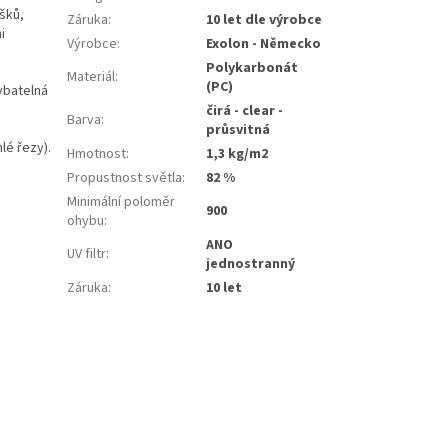
šků,
Záruka
:
10 let dle výrobce
i
Výrobce
:
Exolon - Německo
Polykarbonát
Materiál
:
(PC)
ybatelná
čirá - clear -
Barva
:
průsvitná
é řezy).
Hmotnost
:
1,3 kg/m2
Propustnost světla
:
82 %
Minimální poloměr
900
ohybu
:
ANO
UV filtr
:
jednostranný
Záruka
:
10 let