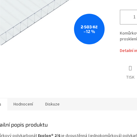
2 503 Kč
–12 %
Komůrkov
prosklení
Detailní 
TISK
s
Hodnocení
Diskuze
ailní popis produktu
rkový polykarbonát
Exolon® 2/6
je dvoustěnná (jednokomůrková) polyka