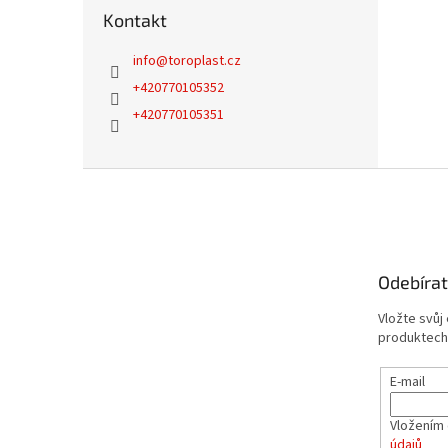
Kontakt
info
@
toroplast.cz
+420770105352
+420770105351
Z
á
p
a
t
Odebírat
í
Vložte svůj
produktech
E-mail
Vložením 
údajů