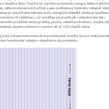
a o tloušťce 6mm. Používá se zejména na konsrukci pergol, lehkých přístře
ek, dělících interiérových příček a jako podkladový materiál v reklamě. Velm
mné je i použití jaké náhrada skel u stávajících skleníků. Deska je opatřena
strannou UV stabilizací, což umožňuje její použití jak v interiérovém tak i
rierovém prostředí. Deska je lehká, pružná, odolná proti nárazu, snadno oh
tudena), tepelná odolnost v rozmezí -40 až +115 stupňů Celsia.
y jsme schopni naformátovat na požadované rozměry (pouze však pravoúhl
adné formátování zadejte v objednávce do poznámky.