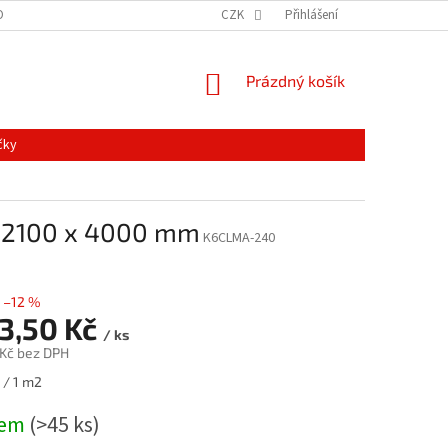
ONTAKTY
MAPA SERVERU
NOVINKY
CZK
Přihlášení
NÁKUPNÍ
Prázdný košík
KOŠÍK
čky
ý 2100 x 4000 mm
K6CLMA-240
–12 %
93,50 Kč
/ ks
 Kč bez DPH
 / 1 m2
dem
(>45 ks)