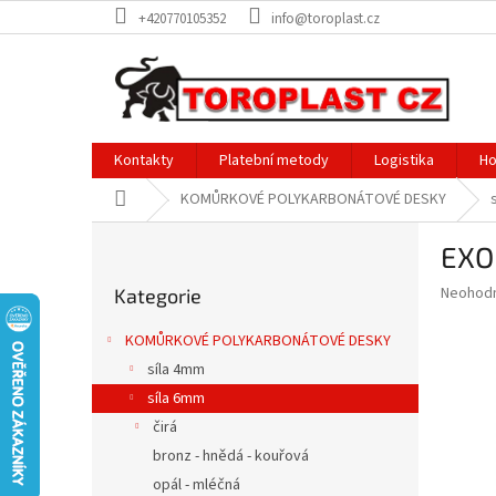
Přejít
+420770105352
info@toroplast.cz
na
obsah
Kontakty
Platební metody
Logistika
Ho
Domů
KOMŮRKOVÉ POLYKARBONÁTOVÉ DESKY
P
EXO
o
Přeskočit
s
Průměr
Neohod
Kategorie
kategorie
t
hodnoce
r
produkt
KOMŮRKOVÉ POLYKARBONÁTOVÉ DESKY
a
je
síla 4mm
0,0
n
z
síla 6mm
n
5
í
čirá
hvězdič
p
bronz - hnědá - kouřová
a
opál - mléčná