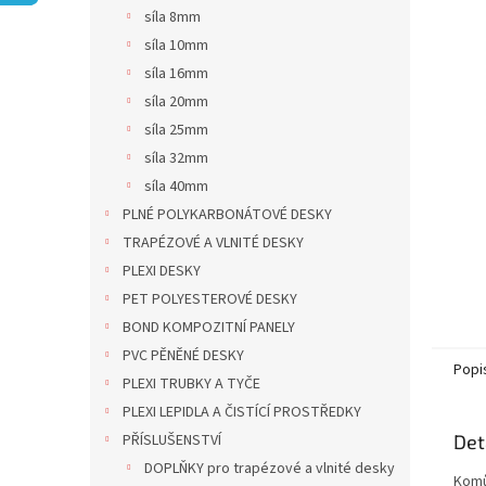
n
síla 8mm
e
síla 10mm
l
síla 16mm
síla 20mm
síla 25mm
síla 32mm
síla 40mm
PLNÉ POLYKARBONÁTOVÉ DESKY
TRAPÉZOVÉ A VLNITÉ DESKY
PLEXI DESKY
PET POLYESTEROVÉ DESKY
BOND KOMPOZITNÍ PANELY
PVC PĚNĚNÉ DESKY
Popi
PLEXI TRUBKY A TYČE
PLEXI LEPIDLA A ČISTÍCÍ PROSTŘEDKY
PŘÍSLUŠENSTVÍ
Det
DOPLŇKY pro trapézové a vlnité desky
Komů