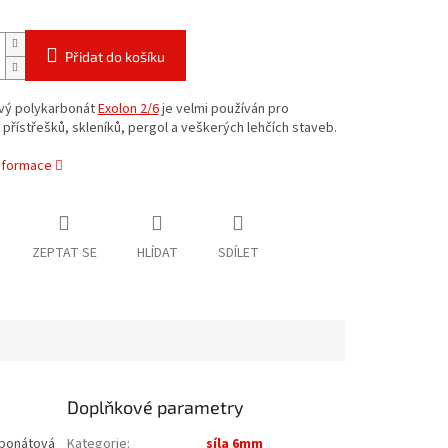
Přidat do košíku
ý polykarbonát
Exolon 2/6
je velmi používán pro
 přístřešků, skleníků, pergol a veškerých lehčích staveb.
informace
ZEPTAT SE
HLÍDAT
SDÍLET
Doplňkové parametry
rbonátová
Kategorie
:
síla 6mm