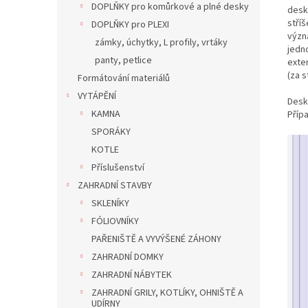
DOPLŇKY pro komůrkové a plné desky
desk
stříš
DOPLŇKY pro PLEXI
význa
zámky, úchytky, L profily, vrtáky
jedno
panty, petlice
exte
(za s
Formátování materiálů
VYTÁPĚNÍ
Desk
KAMNA
Příp
SPORÁKY
KOTLE
Příslušenství
ZAHRADNÍ STAVBY
SKLENÍKY
FÓLIOVNÍKY
PAŘENIŠTĚ A VYVÝŠENÉ ZÁHONY
ZAHRADNÍ DOMKY
ZAHRADNÍ NÁBYTEK
ZAHRADNÍ GRILY, KOTLÍKY, OHNIŠTĚ A
UDÍRNY