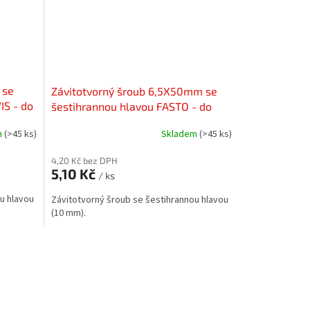
 se
Závitotvorný šroub 6,5X50mm se
IS - do
šestihrannou hlavou FASTO - do
dřeva
m
(>45 ks)
Skladem
(>45 ks)
4,20 Kč bez DPH
5,10 Kč
/ ks
u hlavou
Závitotvorný šroub se šestihrannou hlavou
(10 mm).