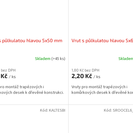
s půlkulatou hlavou 5x50 mm
Vrut s půlkulatou hlavou 5
Skladem
(>45 ks)
Sklade
č bez DPH
1,80 Kč bez DPH
 Kč
2,20 Kč
/ ks
/ ks
pro montáž trapézových i
Vruty pro montáž trapézových i
ových desek k dřevěné konstrukci.
komůrkových desek k dřevěné kon
Kód:
KALTESBI
Kód:
SROOCEL6