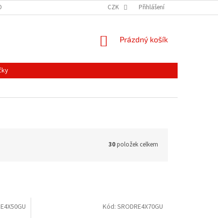
ONTAKTY
MAPA SERVERU
NOVINKY
CZK
Přihlášení
NÁKUPNÍ
Prázdný košík
KOŠÍK
čky
30
položek celkem
E4X50GU
Kód:
SRODRE4X70GU