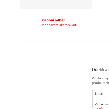
Osobní odběr
v dodavatelském skladu
Z
á
p
a
t
Odebírat
í
Vložte svůj
produktech
E-mail
Vložením 
údajů