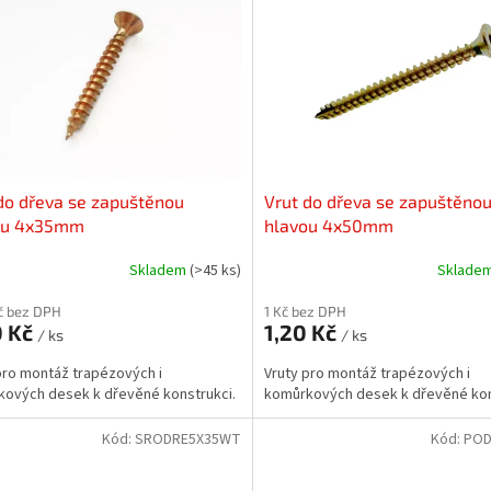
do dřeva se zapuštěnou
Vrut do dřeva se zapuštěno
ou 4x35mm
hlavou 4x50mm
Skladem
(>45 ks)
Sklade
č bez DPH
1 Kč bez DPH
0 Kč
1,20 Kč
/ ks
/ ks
pro montáž trapézových i
Vruty pro montáž trapézových i
ových desek k dřevěné konstrukci.
komůrkových desek k dřevěné kon
Kód:
SRODRE5X35WT
Kód:
POD