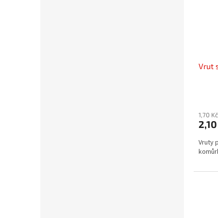
Vrut 
1,70 K
2,10
Vruty 
komůrk