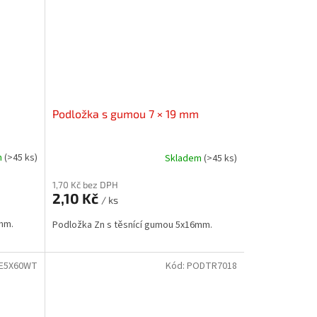
m
Podložka s gumou 7 × 19 mm
m
(>45 ks)
Skladem
(>45 ks)
1,70 Kč bez DPH
2,10 Kč
/ ks
mm.
Podložka Zn s těsnící gumou 5x16mm.
E5X60WT
Kód:
PODTR7018