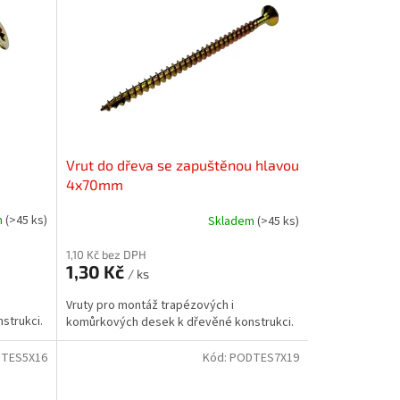
u
Vrut do dřeva se zapuštěnou hlavou
4x70mm
m
(>45 ks)
Skladem
(>45 ks)
1,10 Kč bez DPH
1,30 Kč
/ ks
Vruty pro montáž trapézových i
strukci.
komůrkových desek k dřevěné konstrukci.
TES5X16
Kód:
PODTES7X19