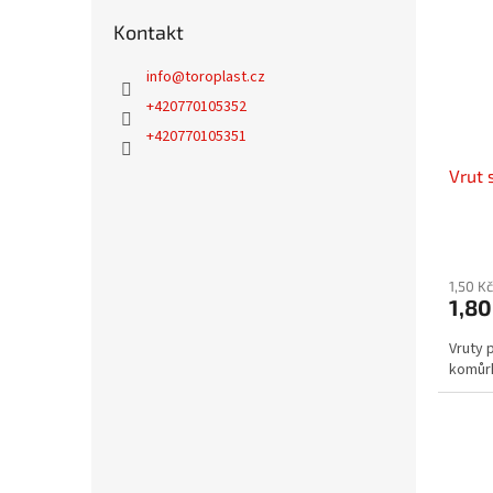
Kontakt
info
@
toroplast.cz
+420770105352
+420770105351
Vrut 
1,50 K
1,80
Vruty 
komůrk