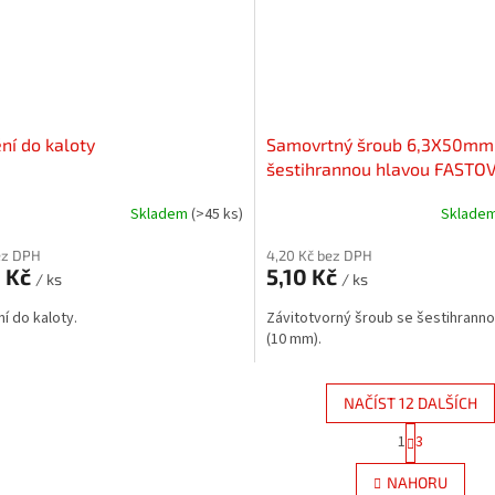
ní do kaloty
Samovrtný šroub 6,3X50mm
šestihrannou hlavou FASTOV
kovu
Skladem
(>45 ks)
Sklade
ez DPH
4,20 Kč bez DPH
0 Kč
5,10 Kč
/ ks
/ ks
í do kaloty.
Závitotvorný šroub se šestihranno
(10 mm).
NAČÍST 12 DALŠÍCH
S
1
3
O
t
r
v
NAHORU
á
l