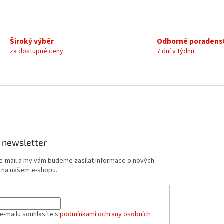
n
á
k
d
o
a
v
c
á
Široký výběr
Odborné poradens
í
n
za dostupné ceny
7 dní v týdnu
p
í
r
v
k
y
v
ý
p
i
s
 newsletter
u
 e-mail a my vám budeme zasílat informace o nových
 na našem e-shopu.
e-mailu souhlasíte s
podmínkami ochrany osobních