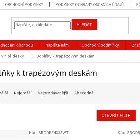
OBCHODNÍ PODMÍNKY
PODMÍNKY OCHRANY OSOBNÍCH ÚDAJŮ
K
HLEDAT
dnocení obchodu
Napište nám
Obchodní podmínky
Zna
vlnité desky
Doplňky k trapézovým deskám
lňky k trapézovým deskám
nější
Nejdražší
Nejprodávanější
Abecedně
OTEVŘÍT FILTR
Kód:
SRODRE4X35WT
Kód:
SRODR