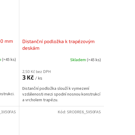
x60 mm
Distanční podložka k trapézovým
deskám
m
(>45 ks)
Skladem
(>45 ks)
2,50 Kč bez DPH
3 Kč
/ ks
Distanční podložka slouží k vymezení
strukci.
vzdálenosti mezi spodní nosnou konstrukcí
a vrcholem trapézu.
_3X50FAS
Kód:
SRODRE6_5X50FAS