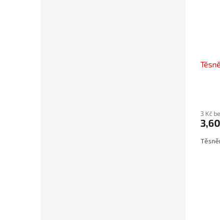
Těsně
3 Kč b
3,6
Těsněn