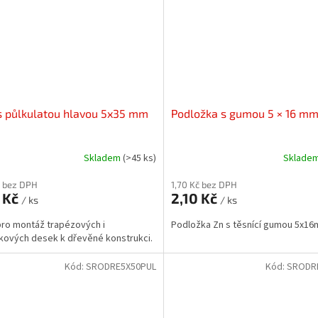
s půlkulatou hlavou 5x35 mm
Podložka s gumou 5 × 16 m
Skladem
(>45 ks)
Sklade
č bez DPH
1,70 Kč bez DPH
 Kč
2,10 Kč
/ ks
/ ks
pro montáž trapézových i
Podložka Zn s těsnící gumou 5x16
ových desek k dřevěné konstrukci.
Kód:
SRODRE5X50PUL
Kód:
SRODR