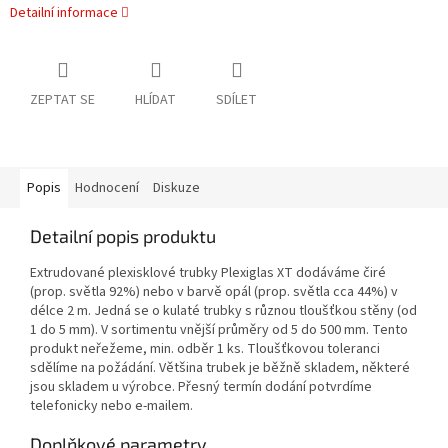
Detailní informace
ZEPTAT SE
HLÍDAT
SDÍLET
Popis
Hodnocení
Diskuze
Detailní popis produktu
Extrudované plexisklové trubky Plexiglas XT dodáváme čiré
(prop. světla 92%) nebo v barvě opál (prop. světla cca 44%) v
délce 2 m. Jedná se o kulaté trubky s různou tloušťkou stěny (od
1 do 5 mm). V sortimentu vnější průměry od 5 do 500 mm. Tento
produkt neřežeme, min. odběr 1 ks. Tloušťkovou toleranci
sdělíme na požádání. Většina trubek je běžně skladem, některé
jsou skladem u výrobce. Přesný termín dodání potvrdíme
telefonicky nebo e-mailem.
Doplňkové parametry