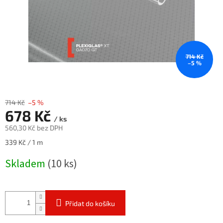
714 Kč
–5 %
714 Kč
–5 %
678 Kč
/ ks
560,30 Kč bez DPH
Měrná
339 Kč / 1 m
cena:
Skladem
(10 ks)
Přidat do košíku