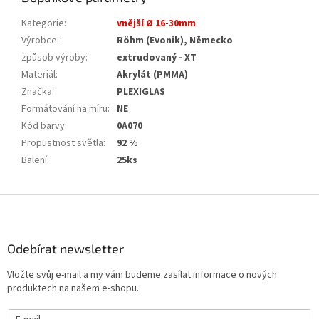
Kategorie
:
vnější Ø 16-30mm
Výrobce
:
Röhm (Evonik), Německo
způsob výroby
:
extrudovaný - XT
Materiál
:
Akrylát (PMMA)
Značka
:
PLEXIGLAS
Formátování na míru
:
NE
Kód barvy
:
0A070
Propustnost světla
:
92 %
Balení
:
25ks
Z
á
p
a
Odebírat newsletter
t
Vložte svůj e-mail a my vám budeme zasílat informace o nových
í
produktech na našem e-shopu.