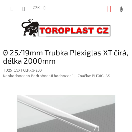
Přejít
NÁKUP
na
CZK
obsah
KOŠÍK
Ø 25/19mm Trubka Plexiglas XT čirá,
délka 2000mm
TU25_19XTCLPXG-200
Průměrné
Neohodnoceno
Podrobnosti hodnocení
Značka:
PLEXIGLAS
hodnocení
produktu
je
0,0
z
5
hvězdiček.